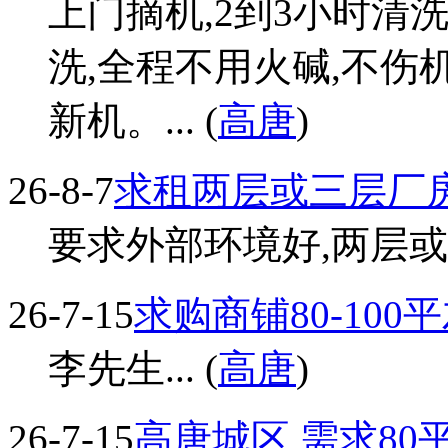
上门摘机,2到3小时清
洗,全程不用火碱,不伤
新机。... (
高唐
)
26-8-7
求租两层或三层厂
要求外部环境好,两层或三
26-7-15
求购商铺80-100
李先生... (
高唐
)
26-7-15
高唐城区,需求80