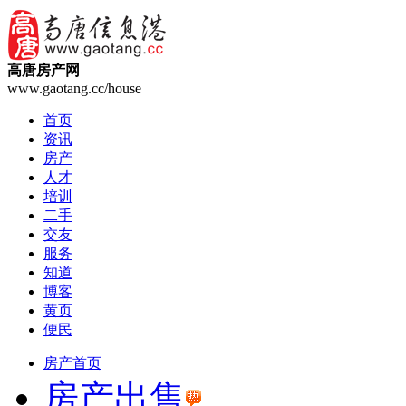
高唐房产网
www.gaotang.cc/house
首页
资讯
房产
人才
培训
二手
交友
服务
知道
博客
黄页
便民
房产首页
房产出售