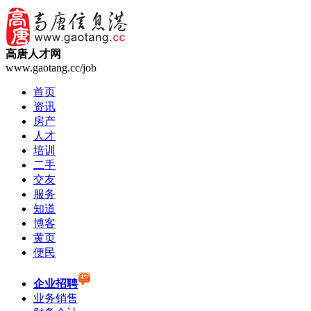
高唐人才网
www.gaotang.cc/job
首页
资讯
房产
人才
培训
二手
交友
服务
知道
博客
黄页
便民
企业招聘
业务销售