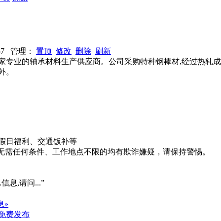
5057 管理：
置顶
修改
删除
刷新
家专业的轴承材料生产供应商。公司采购特种钢棒材,经过热轧成
外。
、节假日福利、交通饭补等
系、无需任何条件、工作地点不限的均有欺诈嫌疑，请保持警惕。
信息,请问...”
息»
免费发布