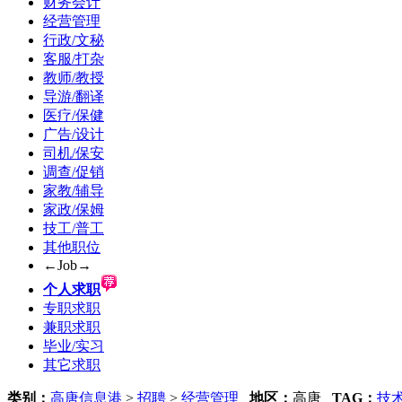
财务会计
经营管理
行政/文秘
客服/打杂
教师/教授
导游/翻译
医疗/保健
广告/设计
司机/保安
调查/促销
家教/辅导
家政/保姆
技工/普工
其他职位
←Job→
个人求职
专职求职
兼职求职
毕业/实习
其它求职
类别：
高唐信息港
>
招聘
>
经营管理
地区：
高唐
TAG：
技