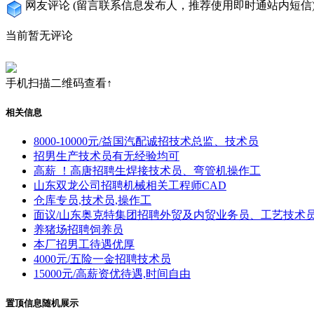
网友评论
(留言联系信息发布人，推荐使用即时通站内短信
当前暂无评论
手机扫描二维码查看↑
相关信息
8000-10000元/益国汽配诚招技术总监、技术员
招男生产技术员有无经验均可
高薪 ！高唐招聘生焊接技术员、弯管机操作工
山东双龙公司招聘机械相关工程师CAD
仓库专员,技术员,操作工
面议/山东奥克特集团招聘外贸及内贸业务员、工艺技术
养猪场招聘饲养员
本厂招男工待遇优厚
4000元/五险一金招聘技术员
15000元/高薪资优待遇,时间自由
置顶信息随机展示