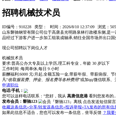
招聘机械技术员
ID编号：910228 类型：
时间：2026/8/10 12:37:09 浏览：
山东磐驰钢管有限公司位于高唐县光明路泉林行政楼东侧,是一
品经过下游客户进一步加工组装成轴承,销往全国市场并出口国
现公司招聘以下岗位人才
机械技术员
要求:普高公办大专及以上学历,理工科专业，年龄 30 岁以下
工作时间 :每周单休,每日 9 小时
薪酬福利:6000 元/月起,全额五险一金,带薪年假、带薪病假
凡“
收取服装费、押金、报名费等各种费用
”或加qq/微信联
申请职位
电话/手机：
您可以这样电话联系：“您好，我从
高唐信息港
看到您发布的...
发布会员：磐驰123
收藏这条信息»
分享/转发该条信息»
投诉举报»
TA发布的所有信
如果此信息不适合，您也可以发布一条信息，坐等反馈
？我要