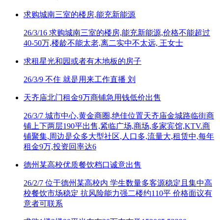
求购城南三室的楼房,能充新能源
26/3/16
求购城南三室的楼房,能充新能源,价格不能超过
40-50万,楼龄不能太老,离二实中不太远, 王女士
求租星光和园或者有木地板的房子
26/3/9
不住 就是用来工作直播 刘
天齐庙北门租金9万商铺急用钱低价出售
26/3/7
城市中心,黄金商圈,绝佳位置天齐庙金城路临街商
铺上下两层190平出售,紧临广场,商场,多家宾馆,KTV.商
铺聚集,周边是众多大型社区,人口多,流量大,租赁中,每年
租金9万,投资回率达6
德州某高校优质餐饮档口诚意出售
26/2/7
位于德州某高校内 学生数量多客源稳定且集中高
校餐饮市场稳定 抗风险能力强二楼约110平 价格面议有
意者可联系