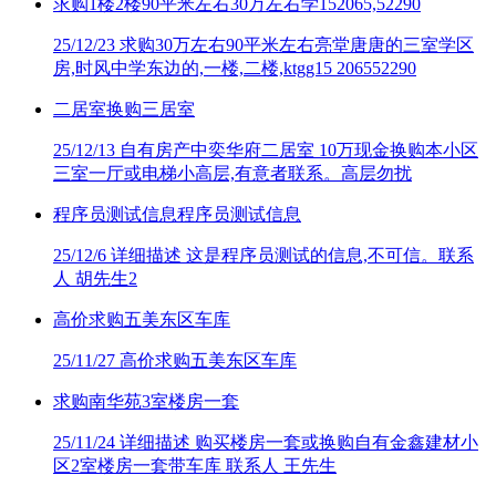
求购1楼2楼90平米左右30万左右学152065,52290
25/12/23
求购30万左右90平米左右亮堂唐唐的三室学区
房,时风中学东边的,一楼,二楼,ktgg15 206552290
二居室换购三居室
25/12/13
自有房产中奕华府二居室 10万现金换购本小区
三室一厅或电梯小高层,有意者联系。高层勿扰
程序员测试信息程序员测试信息
25/12/6
详细描述 这是程序员测试的信息,不可信。联系
人 胡先生2
高价求购五美东区车库
25/11/27
高价求购五美东区车库
求购南华苑3室楼房一套
25/11/24
详细描述 购买楼房一套或换购自有金鑫建材小
区2室楼房一套带车库 联系人 王先生