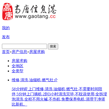
我的
发布
搜索
首页
»
房产信息
»
房屋求购
房屋求购
全地区
全类型
维修,清洗,油烟机,燃气灶
介
58分钟前
上门维修,清洗,油烟机,燃气灶,不需要时间陪
伴,5分钟上门摘机,2到3小时清洗完毕,不耽误使用,全拆浸
泡清洗,全程不用火碱,不伤机,免费保养电机,清理干净堪
比新机。