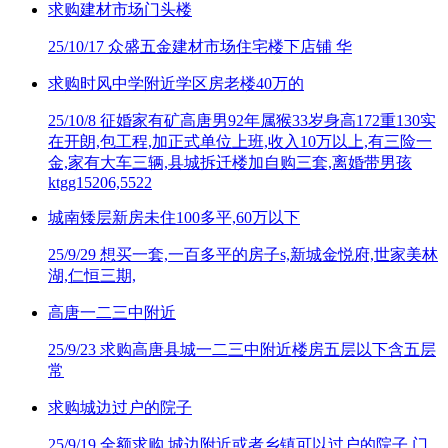
求购建材市场门头楼
25/10/17
众盛五金建材市场住宅楼下店铺 华
求购时风中学附近学区房老楼40万的
25/10/8
征婚家有矿高唐男92年属猴33岁身高172重130实
在开朗,包工程,加正式单位上班,收入10万以上,有三险一
金,家有大车三辆,县城拆迁楼加自购三套,离婚带男孩
ktgg15206,5522
城南矮层新房未住100多平,60万以下
25/9/29
想买一套,一百多平的房子s,新城金悦府,世家美林
湖,仁恒三期,
高唐一二三中附近
25/9/23
求购高唐县城一二三中附近楼房五层以下含五层
常
求购城边过户的院子
25/9/19
全额求购 城边附近或者乡镇可以过户的院子 门