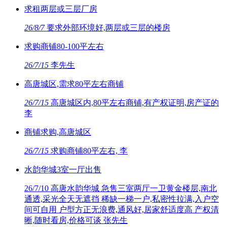
求租两层或三层厂房
26/8/7
要求外部环境好,两层或三层的楼房
求购商铺80-100平左右
26/7/15
李先生
高唐城区,需求80平左右商铺
26/7/15
高唐城区内,80平左右商铺,有产权证明,房产证的
李
商铺求购,高唐城区
26/7/15
求购商铺80平左右, 李
水韵华城3室一厅出售
26/7/10
高唐水韵华城 急售三室两厅一卫黄金楼层,南北
通透,采光全天无遮挡 稀缺一梯一户,私密性拉满,入户空
间可自用 户型方正无浪费,通风好,居家舒适度高 产权清
晰,随时看房,价格可谈 张先生