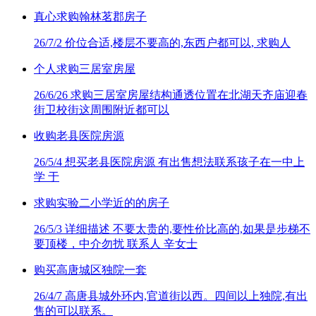
真心求购翰林茗郡房子
26/7/2
价位合适,楼层不要高的,东西户都可以, 求购人
个人求购三居室房屋
26/6/26
求购三居室房屋结构通透位置在北湖天齐庙迎春
街卫校街这周围附近都可以
收购老县医院房源
26/5/4
想买老县医院房源 有出售想法联系孩子在一中上
学 于
求购实验二小学近的的房子
26/5/3
详细描述 不要太贵的,要性价比高的,如果是步梯不
要顶楼，中介勿扰 联系人 辛女士
购买高唐城区独院一套
26/4/7
高唐县城外环内,官道街以西。四间以上独院,有出
售的可以联系。