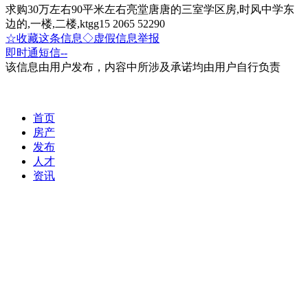
求购30万左右90平米左右亮堂唐唐的三室学区房,时风中学东
边的,一楼,二楼,ktgg15 2065 52290
☆收藏这条信息
◇虚假信息举报
即时通
短信
--
该信息由用户发布，内容中所涉及承诺均由用户自行负责
首页
房产
发布
人才
资讯