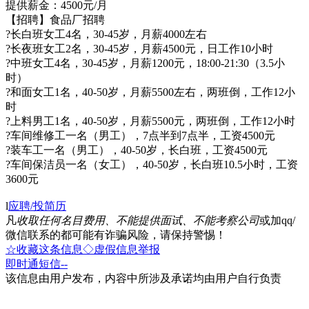
提供薪金：4500元/月
【招聘】食品厂招聘
?长白班女工4名，30-45岁，月薪4000左右
?长夜班女工2名，30-45岁，月薪4500元，日工作10小时
?中班女工4名，30-45岁，月薪1200元，18:00-21:30（3.5小
时）
?和面女工1名，40-50岁，月薪5500左右，两班倒，工作12小
时
?上料男工1名，40-50岁，月薪5500元，两班倒，工作12小时
?车间维修工一名（男工），7点半到7点半，工资4500元
?装车工一名（男工），40-50岁，长白班，工资4500元
?车间保洁员一名（女工），40-50岁，长白班10.5小时，工资
3600元
l
应聘/投简历
凡
收取任何名目费用、不能提供面试、不能考察公司
或加qq/
微信联系的都可能有诈骗风险，请保持警惕！
☆收藏这条信息
◇虚假信息举报
即时通
短信
--
该信息由用户发布，内容中所涉及承诺均由用户自行负责