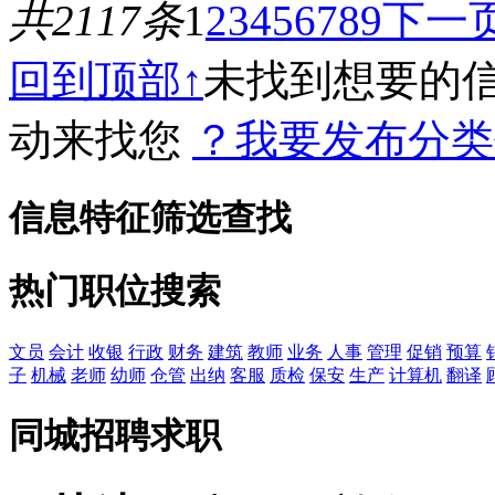
共2117条
1
2
3
4
5
6
7
8
9
下一
回到顶部↑
未找到想要的
动来找您
？我要发布分类
信息特征筛选查找
热门职位搜索
文员
会计
收银
行政
财务
建筑
教师
业务
人事
管理
促销
预算
子
机械
老师
幼师
仓管
出纳
客服
质检
保安
生产
计算机
翻译
同城招聘求职