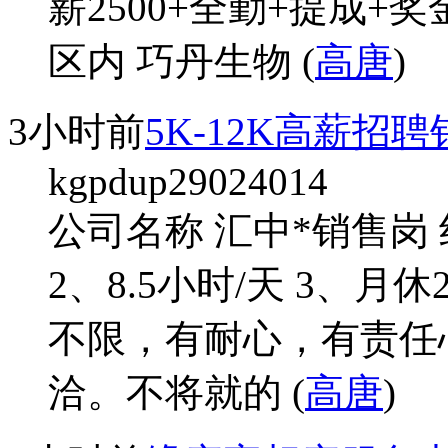
薪2500+全勤+提成+
区内 巧丹生物 (
高唐
)
3小时前
5K-12K高薪招
kgpdup29024014
公司名称 汇中*销售岗 线
2、8.5小时/天 3、月休
不限，有耐心，有责任
洽。不将就的 (
高唐
)