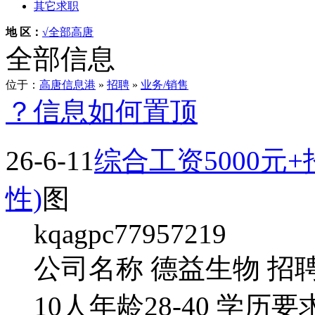
其它求职
地 区：
√全部
高唐
全部信息
位于：
高唐信息港
»
招聘
»
业务/销售
？信息如何置顶
26-6-11
综合工资5000元
性)
图
kqagpc77957219
公司名称 德益生物 招
10人年龄28-40 学