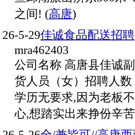
之间! (
高唐
)
26-5-29
佳诚食品配送招聘
mra462403
公司名称 高唐县佳诚副
货人员（女）招聘人数 
学历无要求,因为老板
心,想踏实出来挣份辛苦钱
26-5-26
全/兼皆可//高唐