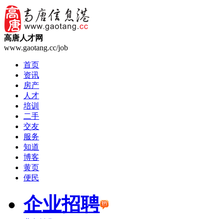
高唐人才网
www.gaotang.cc/job
首页
资讯
房产
人才
培训
二手
交友
服务
知道
博客
黄页
便民
企业招聘