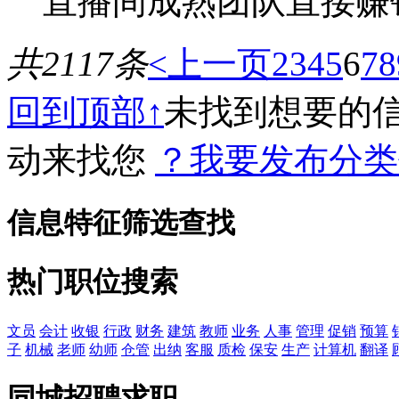
直播间成熟团队直接赚钱
共2117条
<上一页
2
3
4
5
6
7
8
回到顶部↑
未找到想要的
动来找您
？我要发布分类
信息特征筛选查找
热门职位搜索
文员
会计
收银
行政
财务
建筑
教师
业务
人事
管理
促销
预算
子
机械
老师
幼师
仓管
出纳
客服
质检
保安
生产
计算机
翻译
同城招聘求职