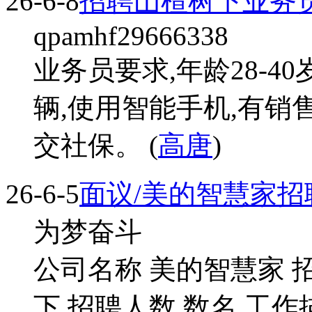
26-6-8
招聘山楂树下业务
qpamhf29666338
业务员要求,年龄28-4
辆,使用智能手机,有销
交社保。 (
高唐
)
26-6-5
面议/美的智慧家招
为梦奋斗
公司名称 美的智慧家 
下 招聘人数 数名 工作