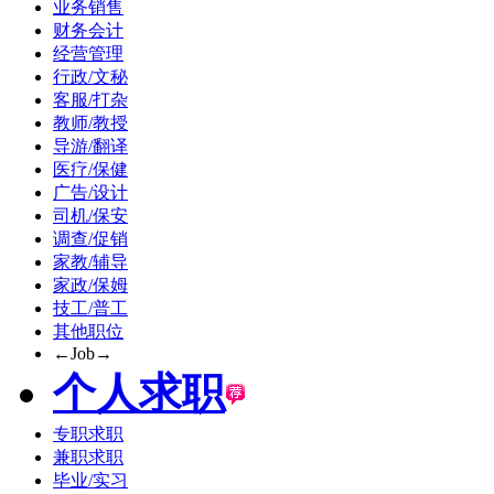
业务销售
财务会计
经营管理
行政/文秘
客服/打杂
教师/教授
导游/翻译
医疗/保健
广告/设计
司机/保安
调查/促销
家教/辅导
家政/保姆
技工/普工
其他职位
←Job→
个人求职
专职求职
兼职求职
毕业/实习