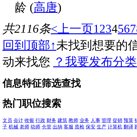
龄 (
高唐
)
共2116条
<上一页
1
2
3
4
5
6
7
回到顶部↑
未找到想要的
动来找您
？我要发布分类
信息特征筛选查找
热门职位搜索
文员
会计
收银
行政
财务
建筑
教师
业务
人事
管理
促销
预算
子
机械
老师
幼师
仓管
出纳
客服
质检
保安
生产
计算机
翻译