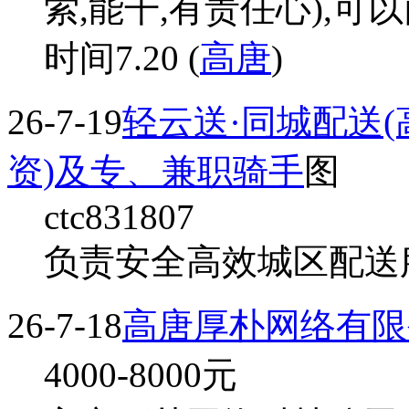
索,能干,有责任心),可
时间7.20 (
高唐
)
26-7-19
轻云送·同城配送(
资)及专、兼职骑手
图
ctc831807
负责安全高效城区配送服
26-7-18
高唐厚朴网络有限
4000-8000
元