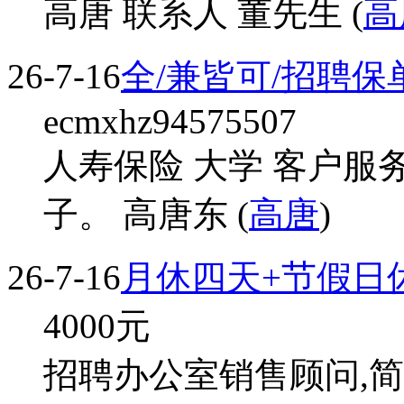
高唐 联系人 董先生 (
高
26-7-16
全/兼皆可/招聘
ecmxhz94575507
人寿保险 大学 客户服
子。 高唐东 (
高唐
)
26-7-16
月休四天+节假日休
4000
元
招聘办公室销售顾问,简