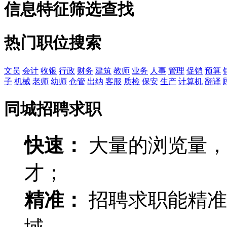
信息特征筛选查找
热门职位搜索
文员
会计
收银
行政
财务
建筑
教师
业务
人事
管理
促销
预算
子
机械
老师
幼师
仓管
出纳
客服
质检
保安
生产
计算机
翻译
同城招聘求职
快速：
大量的浏览量，
才；
精准：
招聘求职能精准