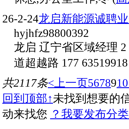
26-2-24
龙启新能源诚聘业
hyjhfz98800392
龙启 辽宁省区域经理 
道超越路 177 63519918
共2117条
<上一页
5
6
7
8
9
10
回到顶部↑
未找到想要的
动来找您
？我要发布分类