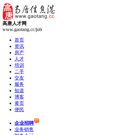
高唐人才网
www.gaotang.cc/job
首页
资讯
房产
人才
培训
二手
交友
服务
知道
博客
黄页
便民
企业招聘
业务销售