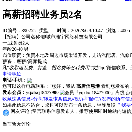
高薪招聘业务员2名
ID编号：890255 类型：
时间：2026/8/6 9:10:47 浏览：40
【招聘】公司名称:聊城市瀚宇网络科技有限公司
一.业务员2人
年龄20-40 男
岗位职责：负责本地及周边市场渠道开发，走访汽配店、汽修
薪资：底薪?高额提成
凡“
收取服装费、押金、报名费等各种费用
”或加qq/微信联
申请职位
电话/手机：
您可以这样电话联系：“您好，我从
高唐信息港
看到您发布的...
发布会员：yqxtxq18477900
收藏这条信息»
分享/转发该条信息»
投诉举报»
TA发布的所有信
如果此信息不适合，您也可以发布一条信息，坐等反馈
？我要
网友评论
(留言联系信息发布人，推荐使用即时通站内短信
当前暂无评论