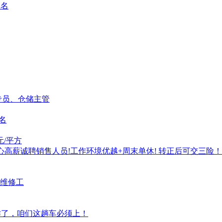
1名
专员、仓储主管
名
元/平方
心高薪诚聘销售人员!工作环境优越+周末单休! 转正后可交三险！
维修工
工作了，咱们这趟车必须上！