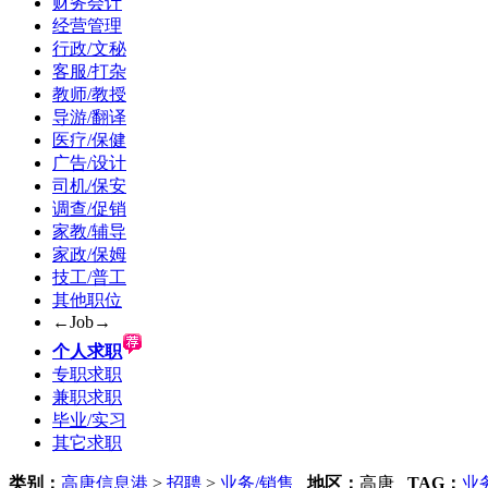
财务会计
经营管理
行政/文秘
客服/打杂
教师/教授
导游/翻译
医疗/保健
广告/设计
司机/保安
调查/促销
家教/辅导
家政/保姆
技工/普工
其他职位
←Job→
个人求职
专职求职
兼职求职
毕业/实习
其它求职
类别：
高唐信息港
>
招聘
>
业务/销售
地区：
高唐
TAG：
业