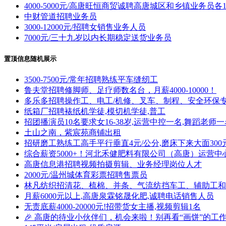
4000-5000元/高唐旺恒商贸诚聘高唐城区和乡镇业务员各
中财管道招聘业务员
3000-12000元/招聘女销售业务人员
7000元/三十九岁以内长期稳定送货业务员
置顶信息随机展示
3500-7500元/常年招聘熟练平车缝纫工
鲁夫堂招聘修脚师、足疗师数名台，月薪4000-10000！
多乐多招聘操作工、电工/机修、叉车、制程、安全环保
纸箱厂招聘裱纸机学徒,模切机学徒,普工
招团播演员10名要求女16-38岁,运营中控一名,舞蹈老师一
土山之南，紫宸苑商铺出租
招研磨工熟练工高手平行垂直4元/公分,磨床下来大面300
综合薪资5000+！河北禾健肥料有限公司（高唐）运营中
高唐信息港招聘视频拍摄剪辑、业务经理岗位人才
2000元/温州城体育彩票招聘售票员
林凡纺织招清花、梳棉、并条、气流纺挡车工、辅助工和
月薪6000元以上,高唐泉霖铭晟化肥,诚聘电话销售人员
无责底薪4000-20000元!招带货女主播,视频剪辑1名
🎉 高唐的待业小伙伴们，机会来啦！别再看“画饼”的