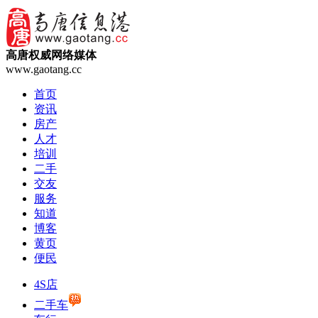
高唐权威网络媒体
www.gaotang.cc
首页
资讯
房产
人才
培训
二手
交友
服务
知道
博客
黄页
便民
4S店
二手车