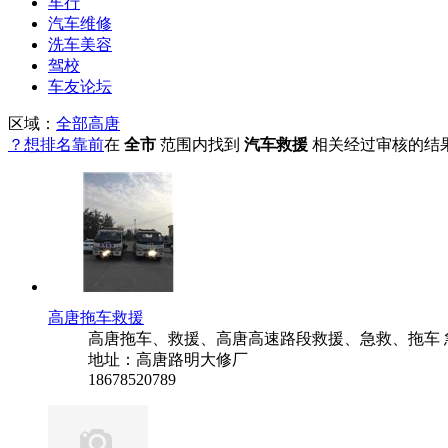
车行
汽车维修
洗车美容
驾校
车友论坛
区域：
全部
高唐
？想排名靠前
在
全市
范围内找到
汽车救援
相关经过审核的结
高唐拖车救援
高唐拖车、救援、高唐高速路段救援、急救、拖车 急救电话
地址：高唐路明大修厂
18678520789