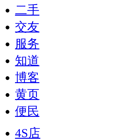
二手
交友
服务
知道
博客
黄页
便民
4S店