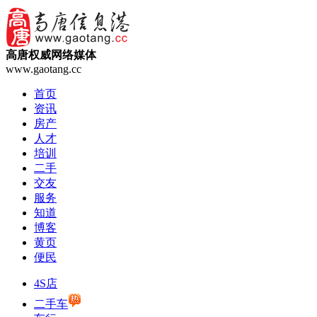
高唐权威网络媒体
www.gaotang.cc
首页
资讯
房产
人才
培训
二手
交友
服务
知道
博客
黄页
便民
4S店
二手车