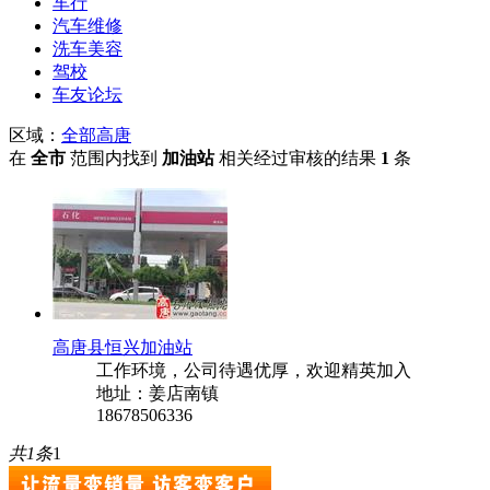
车行
汽车维修
洗车美容
驾校
车友论坛
区域：
全部
高唐
在
全市
范围内找到
加油站
相关经过审核的结果
1
条
高唐县恒兴加油站
工作环境，公司待遇优厚，欢迎精英加入
地址：姜店南镇
18678506336
共1条
1