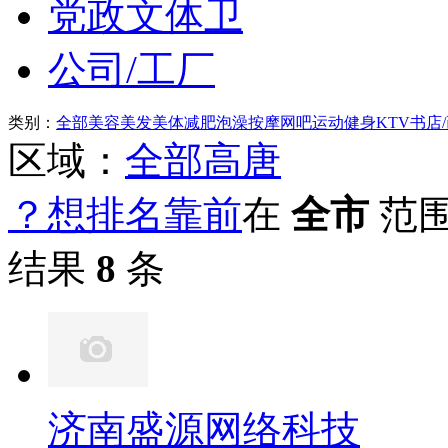
党政文体卫
公司/工厂
类别：
全部
美容美发
美体减肥
泡澡按摩
网吧
运动健身
KTV
书店
区域：
全部
高唐
？想排名靠前
在
全市
范
结果
8
条
济南盛源网络科技