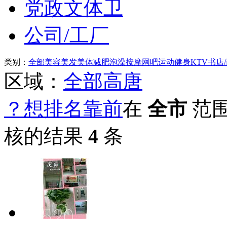
党政文体卫
公司/工厂
类别：
全部
美容美发
美体减肥
泡澡按摩
网吧
运动健身
KTV
书店
区域：
全部
高唐
？想排名靠前
在
全市
范
核的结果
4
条