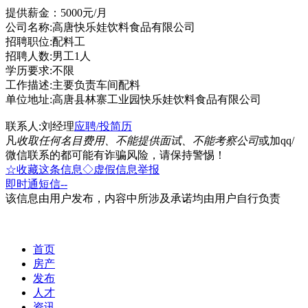
提供薪金：5000元/月
公司名称:高唐快乐娃饮料食品有限公司
招聘职位:配料工
招聘人数:男工1人
学历要求:不限
工作描述:主要负责车间配料
单位地址:高唐县林寨工业园快乐娃饮料食品有限公司
联系人:刘经理
应聘/投简历
凡
收取任何名目费用、不能提供面试、不能考察公司
或加qq/
微信联系的都可能有诈骗风险，请保持警惕！
☆收藏这条信息
◇虚假信息举报
即时通
短信
--
该信息由用户发布，内容中所涉及承诺均由用户自行负责
首页
房产
发布
人才
资讯