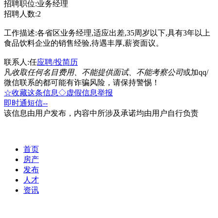
招聘职位:业务经理
招聘人数:2
工作描述:各省区业务经理,适应出差,35周岁以下,具有3年以上
食品饮料企业的销售经验,待遇丰厚,薪资面议。
联系人:任
应聘/投简历
凡
收取任何名目费用、不能提供面试、不能考察公司
或加qq/
微信联系的都可能有诈骗风险，请保持警惕！
☆收藏这条信息
◇虚假信息举报
即时通
短信
--
该信息由用户发布，内容中所涉及承诺均由用户自行负责
首页
房产
发布
人才
资讯