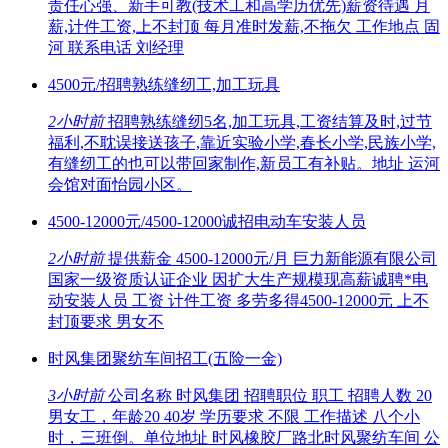
责任心强、新手可教(技术工和高学历优先)薪资待遇 月
薪,计件工资,上不封顶 每月准时发薪,不拖欠 工作地点 固
河 联系电话 刘经理
4500元/招聘熟练缝纫工,加工玩具
2小时前
招聘熟练缝纫5名,加工玩具,工资结算及时,过节
福利,不耽误接送孩子,靠近实验小学,春长小学,民族小学,
有缝纫工的也可以带回家制作,新员工有补贴。地址 运河
会馆对面怡园小区。
4500-12000元/4500-12000诚招电动车安装人员
2小时前
提供薪金 4500-12000元/月 巨力新能源有限公司
国家一级资质认证企业 因扩大生产规模现高薪诚聘*电
动安装人员 工资 计件工资 多劳多得4500-12000元 上不
封顶要求 男女不
时风集团聚纺车间招工(五险一金)
3小时前
公司名称 时风集团 招聘职位 职工 招聘人数 20
男女工，年龄20 40岁 学历要求 不限 工作描述 八个小
时，三班倒。单位地址 时风橡胶厂路北时风聚纺车间 公