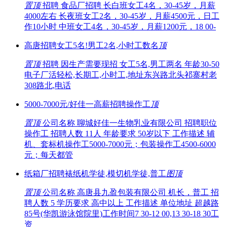
置顶
招聘 食品厂招聘 长白班女工4名，30-45岁，月薪
4000左右 长夜班女工2名，30-45岁，月薪4500元，日工
作10小时 中班女工4名，30-45岁，月薪1200元，18 00-
高唐招聘女工5名!男工2名,小时工数名
顶
置顶
招聘 因生产需要现招 女工5名,男工两名 年龄30-50
电子厂活轻松,长期工,小时工,地址东兴路北头祁寨村老
308路北,电话
5000-7000元/好佳一高薪招聘操作工
顶
置顶
公司名称 聊城好佳一生物乳业有限公司 招聘职位
操作工 招聘人数 11人 年龄要求 50岁以下 工作描述 辅
机、套标机操作工5000-7000元；包装操作工4500-6000
元；每天都管
纸箱厂招聘裱纸机学徒,模切机学徒,普工
图
顶
置顶
公司名称 高唐县九盈包装有限公司 机长，普工 招
聘人数 5 学历要求 高中以上 工作描述 单位地址 超越路
85号(华凯游泳馆院里)工作时间7 30-12 00,13 30-18 30工
资