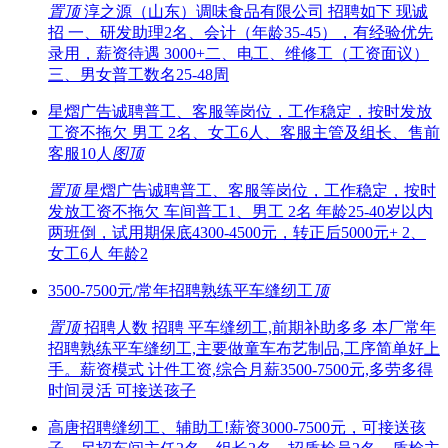
置顶
淳之源（山东）调味食品有限公司 招聘如下 现诚
招 一、研发助理2名、会计（年龄35-45），有经验优先
录用，薪资待遇 3000+二、电工、维修工（工资面议）
三、男女普工数名25-48周
星熠广告诚聘普工、客服等岗位，工作稳定，按时发放
工资不拖欠 男工 2名、女工6人、客服主管及组长、售前
客服10人
图
顶
置顶
星熠广告诚聘普工、客服等岗位，工作稳定，按时
发放工资不拖欠 车间普工1、男工 2名 年龄25-40岁以内
两班倒，试用期保底4300-4500元，转正后5000元+ 2、
女工6人 年龄2
3500-7500元/常年招聘熟练平车缝纫工
顶
置顶
招聘人数 招聘 平车缝纫工,前期补助多多 本厂常年
招聘熟练平车缝纫工,主要做童车布艺制品,工序简单好上
手。薪资模式 计件工资,综合月薪3500-7500元,多劳多得
时间灵活 可接送孩子
高唐招聘缝纫工、辅助工!薪资3000-7500元，可接送孩