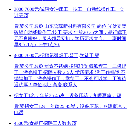
3000-7000元/诚聘女冲床工、技工、自动线操作工、会
计等
顶
置顶
公司名称 山东晢琮新材料有限公司 岗位 光伏支架
碳钢自动线操作工/技工 要求 年龄20-35之间，品行端正
无不良嗜好，服从领导安排，学历要求大专。上班时间
早8点-12点 下午1点30-
4000-7000元/招聘氩弧焊工,普工,学徒工
顶
置顶
公司名称 华鑫不锈钢 招聘职位 氩弧焊工，二保焊
工，激光操工 招聘人数 2-5人 学历要求 没 工作描述 不
锈钢加工，激光操作工，学徒工，不会可以学，工资待
遇优厚！单位地址 高唐 联系人
招女工1名，年龄25-45岁，设备压花，冬暖夏凉，
顶
置顶
招女工1名，年龄25-45岁，设备压花，冬暖夏凉，
电话
4500元/食品厂招聘工人数名
顶