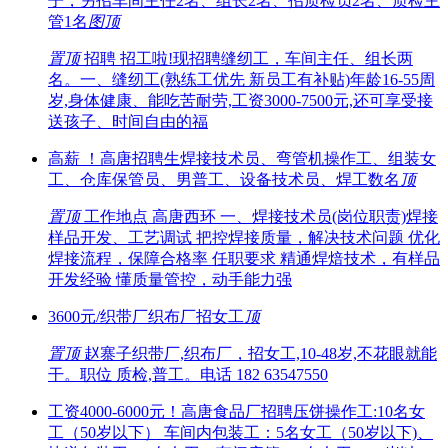
子，另招车间主任2名、组长2名、招质检员2名、质检主
管1名
图
顶
置顶
招聘 招工啦!现招聘缝纫工，车间主任、组长两
名。一、缝纫工(熟练工优先 新员工有补贴)年龄16-55周
岁,身体健康、能吃苦耐劳,工资3000-7500元,还可享受接
送孩子、时间自由的福
高薪 ！高唐招聘生焊接技术员、弯管机操作工、组装女
工、仓库保管员、男普工、设备技术员、焊工数名
顶
置顶
工作地点 高唐西环 一、焊接技术员(岗位职责)焊接
样品开发、工艺调试 把控焊接质量，解决技术问题 优化
焊接流程，保障合格率 任职要求 精通焊焙技术，有样品
开发经验 懂质量管控，动手能力强
3600元/织带厂织布厂招女工
顶
置顶
赵寨子织带厂,织布厂，招女工,10-48岁,不花眼就能
干。职位 质检,普工。电话 182 63547550
工资4000-6000元！高唐食品厂招聘压饼操作工:10名女
工（50岁以下） 车间内包装工：5名女工（50岁以下)、