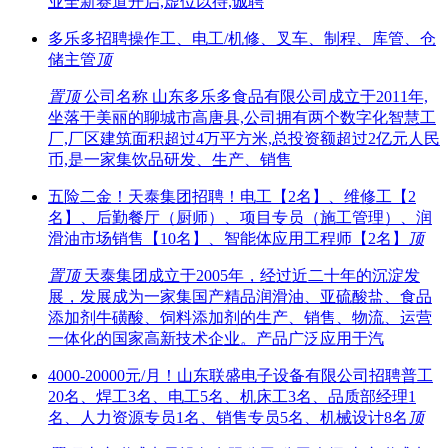
业全新赛道开启,虚位以待,诚聘
多乐多招聘操作工、电工/机修、叉车、制程、库管、仓
储主管
顶
置顶
公司名称 山东多乐多食品有限公司成立于2011年,
坐落于美丽的聊城市高唐县,公司拥有两个数字化智慧工
厂,厂区建筑面积超过4万平方米,总投资额超过2亿元人民
币,是一家集饮品研发、生产、销售
五险二金！天泰集团招聘！电工【2名】、维修工【2
名】、后勤餐厅（厨师）、项目专员（施工管理）、润
滑油市场销售【10名】、智能体应用工程师【2名】
顶
置顶
天泰集团成立于2005年，经过近二十年的沉淀发
展，发展成为一家集国产精品润滑油、亚硫酸盐、食品
添加剂牛磺酸、饲料添加剂的生产、销售、物流、运营
一体化的国家高新技术企业。产品广泛应用于汽
4000-20000元/月！山东联盛电子设备有限公司招聘普工
20名、焊工3名、电工5名、机床工3名、品质部经理1
名、人力资源专员1名、销售专员5名、机械设计8名
顶