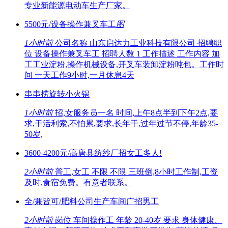
专业新能源电动车生产厂家。
5500元/设备操作兼叉车工
图
1小时前
公司名称 山东启达力工业科技有限公司 招聘职
位 设备操作兼叉车工 招聘人数 1 工作描述 工作内容 加
工工业淀粉,操作机械设备,开叉车装卸淀粉吨包。工作时
间 一天工作9小时,一月休息4天
串串捞旋转小火锅
1小时前
招,女服务员一名 时间,上午8点半到下午2点,要
求,干活利索,不怕累,要求,长年干,过年过节不停,年龄35-
50岁,
3600-4200元/高唐县纺纱厂招女工多人!
2小时前
普工,女工 不限 不限 三班倒,8小时工作制,工资
及时,食宿免费。有意者联系。
全/兼皆可/肥料公司生产车间广招男工
2小时前
岗位 车间操作工 年龄 20-40岁 要求 身体健康、