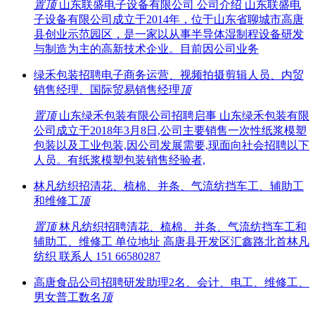
置顶
山东联盛电子设备有限公司 公司介绍 山东联盛电
子设备有限公司成立于2014年，位于山东省聊城市高唐
县创业示范园区，是一家以从事半导体湿制程设备研发
与制造为主的高新技术企业。目前因公司业务
绿禾包装招聘电子商务运营、视频拍摄剪辑人员、内贸
销售经理、国际贸易销售经理
顶
置顶
山东绿禾包装有限公司招聘启事 山东绿禾包装有限
公司成立于2018年3月8日,公司主要销售一次性纸浆模塑
包装以及工业包装,因公司发展需要,现面向社会招聘以下
人员。有纸浆模塑包装销售经验者,
林凡纺织招清花、梳棉、并条、气流纺挡车工、辅助工
和维修工
顶
置顶
林凡纺织招聘清花、梳棉、并条、气流纺挡车工和
辅助工、维修工 单位地址 高唐县开发区汇鑫路北首林凡
纺织 联系人 151 66580287
高唐食品公司招聘研发助理2名、会计、电工、维修工、
男女普工数名
顶