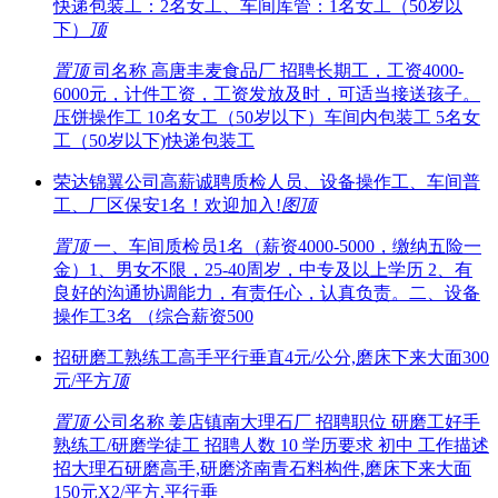
快递包装工：2名女工、车间库管：1名女工（50岁以
下）
顶
置顶
司名称 高唐丰麦食品厂 招聘长期工，工资4000-
6000元，计件工资，工资发放及时，可适当接送孩子。
压饼操作工 10名女工（50岁以下）车间内包装工 5名女
工（50岁以下)快递包装工
荣达锦翼公司高薪诚聘质检人员、设备操作工、车间普
工、厂区保安1名！欢迎加入!
图
顶
置顶
一、车间质检员1名（薪资4000-5000，缴纳五险一
金）1、男女不限，25-40周岁，中专及以上学历 2、有
良好的沟通协调能力，有责任心，认真负责。二、设备
操作工3名 （综合薪资500
招研磨工熟练工高手平行垂直4元/公分,磨床下来大面300
元/平方
顶
置顶
公司名称 姜店镇南大理石厂 招聘职位 研磨工好手
熟练工/研磨学徒工 招聘人数 10 学历要求 初中 工作描述
招大理石研磨高手,研磨济南青石料构件,磨床下来大面
150元X2/平方,平行垂