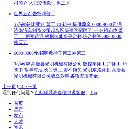
司简介 入职交五险，男工月
世界五百强招聘普工
3小时前
比亚迪 普工 10 初中 提供薪金 6000-9000元/月
济南汽车制造公司起步区绿建区招聘了 一 在招岗位 普
工 二 薪资待遇 根据技能水平定薪,综合薪资6000-9000,
购买五
6000-8000元/招聘数控车床工冲床工
3小时前
高唐县光明机械有限公司 数控车床工 冲床工 10
初中 常年有活,长白班,工资不拖欠 光明东路路北 高唐县
光明机械有限公司成立多年,各项资质齐全。
上一页
1
2
3
下一页
遇到任何问题？
点此联系高唐信息港客服
。
Top
首页
房产
发布
人才
资讯