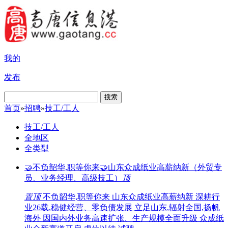
我的
发布
搜索
首页
»
招聘
»
技工/工人
技工/工人
全地区
全类型
🤝不负韶华,职等你来🤝山东众成纸业高薪纳新（外贸专
员、业务经理、高级技工）
顶
置顶
不负韶华,职等你来 山东众成纸业高薪纳新 深耕行
业26载,稳健经营、零负债发展 立足山东,辐射全国,扬帆
海外 因国内外业务高速扩张、生产规模全面升级 众成纸