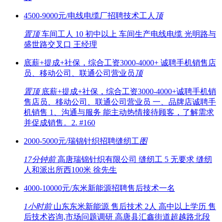
4500-9000元/电线电缆厂招聘技术工人
顶
置顶
车间工人 10 初中以上 车间生产电线电缆 光明路与
盛世路交叉口 王经理
底薪+提成+社保，综合工资3000-4000+ 诚聘手机销售店
员、移动公司、联通公司营业员
顶
置顶
底薪+提成+社保，综合工资3000-4000+诚聘手机销
售店员、移动公司、联通公司营业员 一、品牌店诚聘手
机销售 1、沟通与服务 能主动热情接待顾客，了解需求
并促成销售。2. #160
2000-5000元/瑞锦针织招聘缝纫工
图
17分钟前
高唐瑞锦针织有限公司 缝纫工 5 无要求 缝纫
人和派出所西100米 徐先生
4000-10000元/东米新能源招聘售后技术一名
1小时前
山东东米新能源 售后技术 2人 高中以上学历 售
后技术咨询,市场问题调研 高唐县汇鑫街道超越路北段