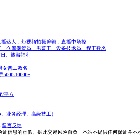
直播达人，短视频拍摄剪辑，直播中场控
工、仓库保管员、男普工、设备技术员、焊工数名
成!节日、旅游福利
男女普工数名
0-10000+
元/平方
专员、业务经理、高级技工）
-
留言反馈
验证信息的虚假。据此交易风险自负！本站不提供任何保证并不