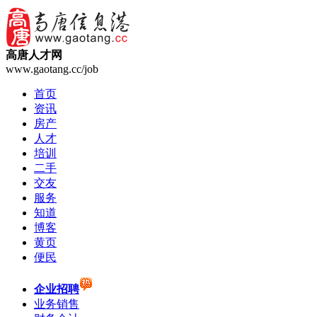
高唐人才网
www.gaotang.cc/job
首页
资讯
房产
人才
培训
二手
交友
服务
知道
博客
黄页
便民
企业招聘
业务销售