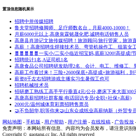
置顶信息随机展示
招聘中卅传媒招聘
鲁夫堂招聘修脚师、足疗师数名台，月薪4000-10000！
月薪6000元以上,高唐泉霖铭晟化肥,诚聘电话销售人员
高唐县肖游记文旅传媒招聘！旅游顾问/旅行管家，旅游
高薪 ！高唐招聘生焊接技术员、弯管机操作工、组装女
🧧🧧🧧🧧🧧一实小/二实小临近招宝妈,底薪3200!高提
招聘统计1名,A证司机1名
高唐食品公司招聘研发助理2名、会计、电工、维修工、
高薪工作看过来！三险+2600保底+高提成+旅游福利，到手500
薪资8千左右招聘游戏主播实习生暑假工也可
招聘机械技术员
招研磨工熟练工高手平行垂直4元/公分,磨床下来大面300
高唐高薪招聘社群客服·电话回访专员(全职+社保+高薪)
2000元/温州城体育彩票招聘售票员
🤝不负韶华,职等你来🤝山东众成纸业高薪纳新（外贸
网站地图
-
手机版
-
用户帮助
-
用户注册
-
在线投稿
-
广告投放
免责声明：本网站所有信息、内容均为会员发布，请注意识别
Copyright © gaotang.cc Inc. All rights reserved