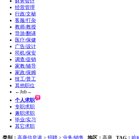
财务会计
经营管理
行政/文秘
客服/打杂
教师/教授
导游/翻译
医疗/保健
广告/设计
司机/保安
调查/促销
家教/辅导
家政/保姆
技工/普工
其他职位
←Job→
个人求职
专职求职
兼职求职
毕业/实习
其它求职
类别：
高唐信息港
>
招聘
>
业务/销售
地区：
高唐
TAG：
哈