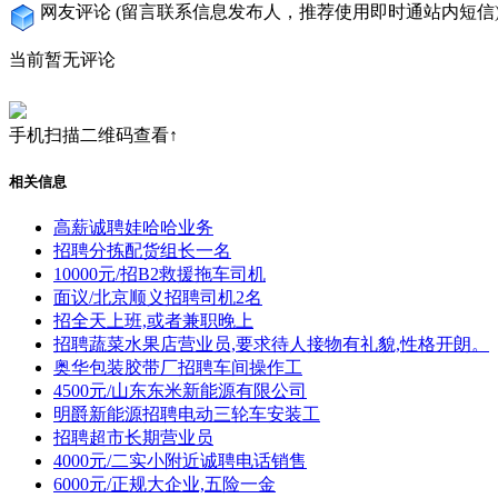
网友评论
(留言联系信息发布人，推荐使用即时通站内短信
当前暂无评论
手机扫描二维码查看↑
相关信息
高薪诚聘娃哈哈业务
招聘分拣配货组长一名
10000元/招B2救援拖车司机
面议/北京顺义招聘司机2名
招全天上班,或者兼职晚上
招聘蔬菜水果店营业员,要求待人接物有礼貌,性格开朗。
奥华包装胶带厂招聘车间操作工
4500元/山东东米新能源有限公司
明爵新能源招聘电动三轮车安装工
招聘超市长期营业员
4000元/二实小附近诚聘电话销售
6000元/正规大企业,五险一金