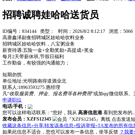
招聘诚聘娃哈哈送货员
ID编号：834144 类型：
时间：2026/8/2 8:12:17 浏览：50
高唐鑫泽副食招聘城区娃哈哈饮料业务
招聘城区娃哈哈饮料，八宝粥业务
薪资待遇:五险一金+全勤奖励+高提成+奖金
每月2天带薪休班,节假日福利
工作勤奋，有较强的沟通能力；
短期勿扰
单位地址:光明路南得道酒业北
联系人:18963593275 惠经理
凡“
收取服装费、押金、报名费等各种费用
”或加qq/微信联
申请职位
电话/手机：
您可以这样电话联系：“您好，我从
高唐信息港
看到您发布的...
发布会员：XZFS12345
收藏这条信息»
分享/转发该条信息»
投诉举报»
TA发布的所有信
如果此信息不适合，您也可以发布一条信息，坐等反馈
？我要