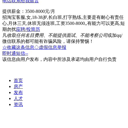
电话联系
给我留言
提供薪金：3500-8000元/月
招淘宝客服,女,18-38岁,长白班,打字熟练,主要是有耐心有责任
心,月休三天,休班无须连班,工资3500-8000,,有能力可以更高,短
期勿扰
应聘/投简历
凡
收取任何名目费用、不能提供面试、不能考察公司
或加qq/
微信联系的都可能有诈骗风险，请保持警惕！
☆收藏这条信息
◇虚假信息举报
即时通
短信
--
该信息由用户发布，内容中所涉及承诺均由用户自行负责
首页
房产
发布
人才
资讯