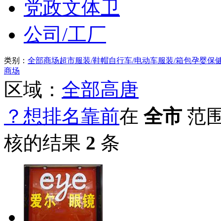
党政文体卫
公司/工厂
类别：
全部
商场超市
服装/鞋帽
自行车/电动车
服装/箱包
孕婴保
商场
区域：
全部
高唐
？想排名靠前
在
全市
范
核的结果
2
条