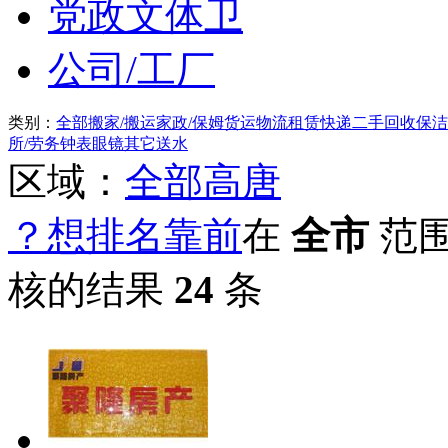
党政文体卫
公司/工厂
类别：
全部
搬家/搬运
家政/保姆
货运物流
租赁
快递
二手回收
保洁
所/劳务
钟表眼镜
其它
送水
区域：
全部
高唐
？想排名靠前
在
全市
范
核的结果
24
条