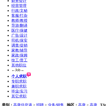
财务会计
经营管理
行政/文秘
客服/打杂
教师/教授
导游/翻译
医疗/保健
广告/设计
司机/保安
调查/促销
家教/辅导
家政/保姆
技工/普工
其他职位
←Job→
个人求职
专职求职
兼职求职
毕业/实习
其它求职
类别：
高唐信息港
>
招聘
>
业务/销售
地区：
高唐
>
高唐
TA