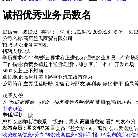
诚招优秀业务员数名
ID编号：891992 类型：
时间：2026/7/2 20:00:26 浏览：5
公司名称:高唐盈氏商贸有限公司
招聘职位:业务兼司机
招聘人数:2人
学历要求:有C1驾驶证,要求有上进心,有理想的业务员，有市
工作描述:负责乡镇超市送货,理货，维护客户，推广 开发市场
5000以上 上不封顶
单位地址:高唐县盛世路亨亚汽车超市院内
公司简介:主要经营盼盼,徐福记,好丽友,奥利奥 膨化 饼干 糖果
联系人:倪
凡“
收取服装费、押金、报名费等各种费用
”或加qq/微信联
申请职位
电话/手机：
您可以这样电话联系：“您好，我从
高唐信息港
看到您发布的...
发布会员：盈文华756
收藏这条信息»
分享/转发该条信息»
投诉举报»
TA发布的所有信