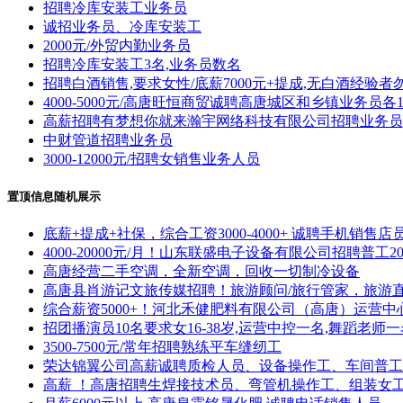
招聘冷库安装工业务员
诚招业务员、冷库安装工
2000元/外贸内勤业务员
招聘冷库安装工3名,业务员数名
招聘白酒销售,要求女性/底薪7000元+提成,无白酒经验者
4000-5000元/高唐旺恒商贸诚聘高唐城区和乡镇业务员各
高薪招聘有梦想你就来瀚宇网络科技有限公司招聘业务员,
中财管道招聘业务员
3000-12000元/招聘女销售业务人员
置顶信息随机展示
底薪+提成+社保，综合工资3000-4000+ 诚聘手机销
4000-20000元/月！山东联盛电子设备有限公司招聘
高唐经营二手空调，全新空调，回收一切制冷设备
高唐县肖游记文旅传媒招聘！旅游顾问/旅行管家，旅游
综合薪资5000+！河北禾健肥料有限公司（高唐）运营中
招团播演员10名要求女16-38岁,运营中控一名,舞蹈老师一
3500-7500元/常年招聘熟练平车缝纫工
荣达锦翼公司高薪诚聘质检人员、设备操作工、车间普工
高薪 ！高唐招聘生焊接技术员、弯管机操作工、组装女