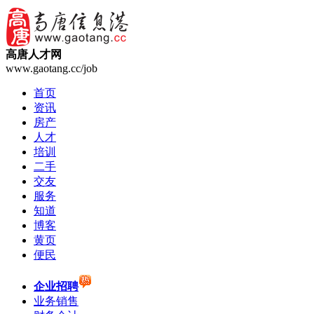
高唐人才网
www.gaotang.cc/job
首页
资讯
房产
人才
培训
二手
交友
服务
知道
博客
黄页
便民
企业招聘
业务销售