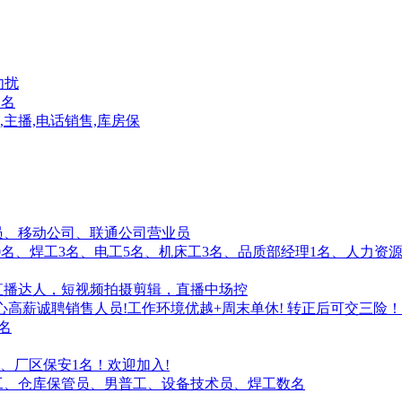
勿扰
1名
主播,电话销售,库房保
售店员、移动公司、联通公司营业员
普工20名、焊工3名、电工5名、机床工3名、品质部经理1名、人力
直播达人，短视频拍摄剪辑，直播中场控
心高薪诚聘销售人员!工作环境优越+周末单休! 转正后可交三险！
名
、厂区保安1名！欢迎加入!
工、仓库保管员、男普工、设备技术员、焊工数名