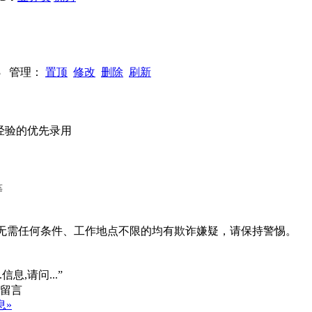
113 管理：
置顶
修改
删除
刷新
场经验的优先录用
等
系、无需任何条件、工作地点不限的均有欺诈嫌疑，请保持警惕。
信息,请问...”
息»