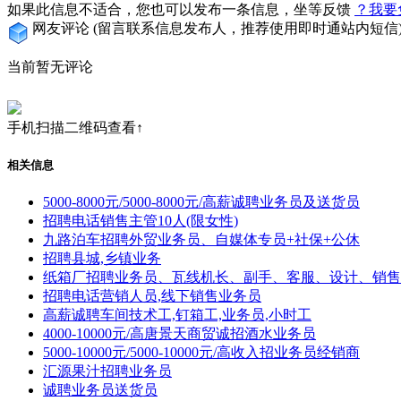
如果此信息不适合，您也可以发布一条信息，坐等反馈
？我要
网友评论
(留言联系信息发布人，推荐使用即时通站内短信
当前暂无评论
手机扫描二维码查看↑
相关信息
5000-8000元/5000-8000元/高薪诚聘业务员及送货员
招聘电话销售主管10人(限女性)
九路泊车招聘外贸业务员、自媒体专员+社保+公休
招聘县城,乡镇业务
纸箱厂招聘业务员、瓦线机长、副手、客服、设计、销售
招聘电话营销人员,线下销售业务员
高薪诚聘车间技术工,钉箱工,业务员,小时工
4000-10000元/高唐景天商贸诚招酒水业务员
5000-10000元/5000-10000元/高收入招业务员经销商
汇源果汁招聘业务员
诚聘业务员送货员