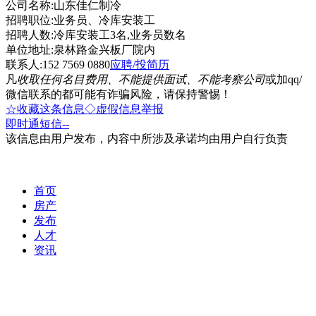
公司名称:山东佳仁制冷
招聘职位:业务员、冷库安装工
招聘人数:冷库安装工3名,业务员数名
单位地址:泉林路金兴板厂院内
联系人:152 7569 0880
应聘/投简历
凡
收取任何名目费用、不能提供面试、不能考察公司
或加qq/
微信联系的都可能有诈骗风险，请保持警惕！
☆收藏这条信息
◇虚假信息举报
即时通
短信
--
该信息由用户发布，内容中所涉及承诺均由用户自行负责
首页
房产
发布
人才
资讯