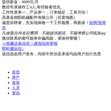
提供薪金：6000元/月
数控车床操作工4人,有经验者优先。
工作性质单一，产品单一，订单稳定，工资月结！
高唐县朔阳机械配件有限公司（百度地图）
诚意应聘者，先实地体验一下工作氛围，再面谈！
应聘/投简
历
凡
收取任何名目费用、不能提供面试、不能考察公司
或加qq/
微信联系的都可能有诈骗风险，请保持警惕！
☆收藏这条信息
◇虚假信息举报
即时通
短信
--
该信息由用户发布，内容中所涉及承诺均由用户自行负责
首页
房产
发布
人才
资讯