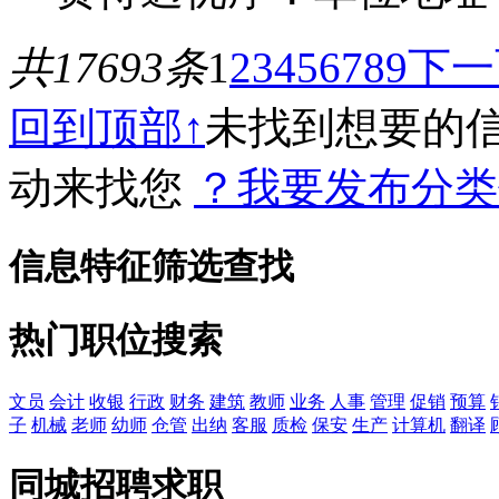
共17693条
1
2
3
4
5
6
7
8
9
下一
回到顶部↑
未找到想要的
动来找您
？我要发布分类
信息特征筛选查找
热门职位搜索
文员
会计
收银
行政
财务
建筑
教师
业务
人事
管理
促销
预算
子
机械
老师
幼师
仓管
出纳
客服
质检
保安
生产
计算机
翻译
同城招聘求职