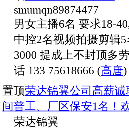
smumqn89874477
男女主播6名 要求18-
中控2名视频拍摄剪辑5
3000 提成上不封顶多
话 133 75618666 (
高唐
)
置顶
荣达锦翼公司高薪诚
间普工、厂区保安1名！欢
荣达锦翼