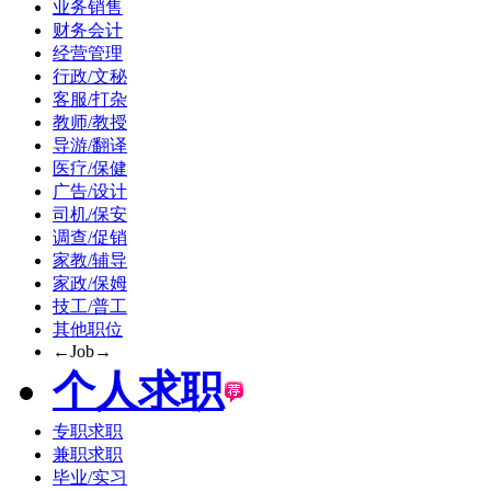
业务销售
财务会计
经营管理
行政/文秘
客服/打杂
教师/教授
导游/翻译
医疗/保健
广告/设计
司机/保安
调查/促销
家教/辅导
家政/保姆
技工/普工
其他职位
←Job→
个人求职
专职求职
兼职求职
毕业/实习