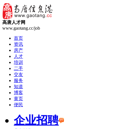
高唐人才网
www.gaotang.cc/job
首页
资讯
房产
人才
培训
二手
交友
服务
知道
博客
黄页
便民
企业招聘