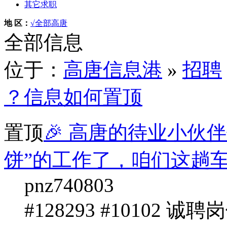
其它求职
地 区：
√全部
高唐
全部信息
位于：
高唐信息港
»
招聘
？信息如何置顶
置顶
🎉 高唐的待业小伙
饼”的工作了，咱们这趟
pnz740803
#128293 #10102 诚