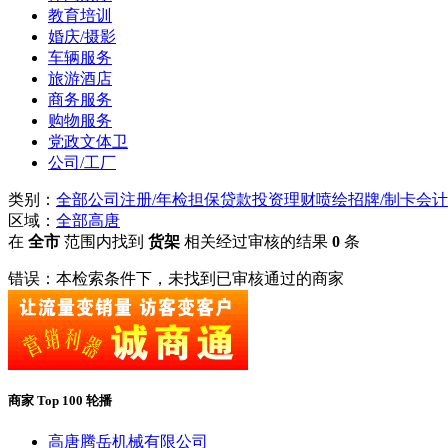
教育培训
婚庆/摄影
车辆服务
旅游酒店
商务服务
购物服务
党政文体卫
公司/工厂
类别：
全部
公司注册/年检
担保贷款
投资理财
喷绘招牌/制卡
会计
区域：
全部
高唐
在
全市
范围内找到
货架
相关经过审核的结果
0
条
错误：本检索条件下，未找到已审核通过的商家
商家 Top 100 轮播
高唐腾岳机械有限公司