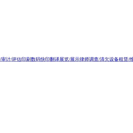
/审计/评估
印刷
数码快印
翻译
展览/展示
律师
调查/清欠
设备租赁/