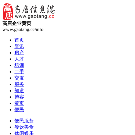
高唐企业黄页
www.gaotang.cc/info
首页
资讯
房产
人才
培训
二手
交友
服务
知道
博客
黄页
便民
便民服务
餐饮美食
休闲娱乐