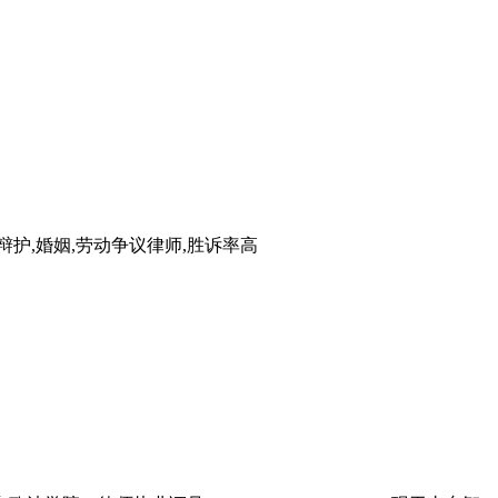
护,婚姻,劳动争议律师,胜诉率高