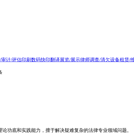
/审计/评估
印刷
数码快印
翻译
展览/展示
律师
调查/清欠
设备租赁/
条
理论功底和实践能力，擅于解决疑难复杂的法律专业领域问题。