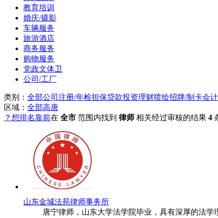
教育培训
婚庆/摄影
车辆服务
旅游酒店
商务服务
购物服务
党政文体卫
公司/工厂
类别：
全部
公司注册/年检
担保贷款
投资理财
喷绘招牌/制卡
会计
区域：
全部
高唐
？想排名靠前
在
全市
范围内找到
律师
相关经过审核的结果
4
山东金城法苑律师事务所
唐宁律师，山东大学法学院毕业，具有深厚的法学