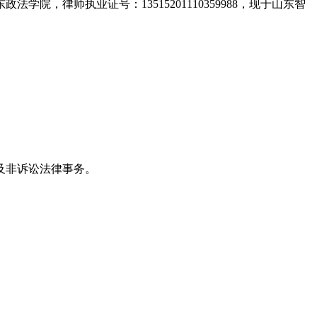
院，律师执业证号：13515201110359988，现于山东智
及非诉讼法律事务。