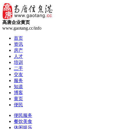
高唐企业黄页
www.gaotang.cc/info
首页
资讯
房产
人才
培训
二手
交友
服务
知道
博客
黄页
便民
便民服务
餐饮美食
休闲娱乐