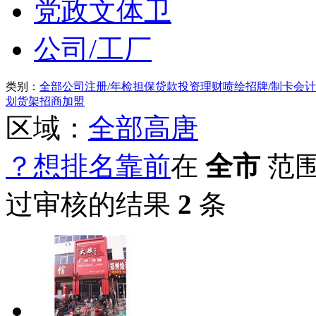
党政文体卫
公司/工厂
类别：
全部
公司注册/年检
担保贷款
投资理财
喷绘招牌/制卡
会计
划
货架
招商加盟
区域：
全部
高唐
？想排名靠前
在
全市
范
过审核的结果
2
条