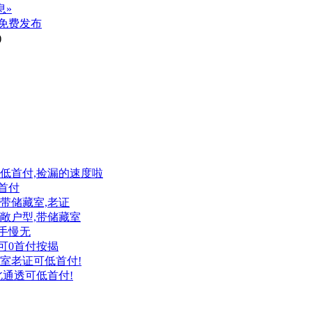
息»
免费发布
)
,可低首付,捡漏的速度啦
0首付
,带储藏室,老证
,宽敞户型,带储藏室
,手慢无
证可0首付按揭
储藏室老证可低首付!
北通透可低首付!