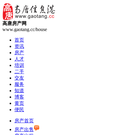
高唐房产网
www.gaotang.cc/house
首页
资讯
房产
人才
培训
二手
交友
服务
知道
博客
黄页
便民
房产首页
房产出售