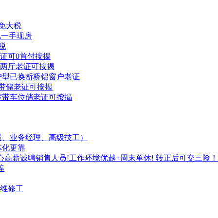
证免大税
电一手现房
税
储老证可0首付按揭
三室两厅老证可按揭
透户型已换断桥铝窗户老证
户型带储老证可按揭
三室带车位储老证可按揭
专员、业务经理、高级技工）
体化更靠
心高薪诚聘销售人员!工作环境优越+周末单休! 转正后可交三险！
等
维修工