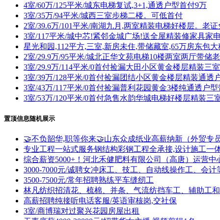
4室/60万/125平米/城东电梯复试,3+1,通透户型首付9万
3室/35万/94平米/城西三室步梯二楼。可低首付
2室/39.6万/101平米/南湖九月,两室精装电梯好楼层。老
3室/117平米/城中芯!紧邻金城广场!送全屋精装修家具家
星光和园,112平方,三室,新房未住,带储藏室,65万房东包大
2室/29.9万/95平米/城北正华文苑电梯10楼两室两厅带
3室/29.9万/114平米/0首付捡漏大田小区黄金楼层精装
3室/39万/128平米/0首付捡漏团结小区黄金楼层精装通
3室/43万/117平米/0首付捡漏普利花园黄金3楼纯通透
3室/53万/120平米/0首付急售水韵华城电梯好楼层精装
置顶信息随机展示
🤝不负韶华,职等你来🤝山东众成纸业高薪纳新（外贸
专业工程一站式服务钢结构彩钢工程全承接,设计施工一
综合薪资5000+！河北禾健肥料有限公司（高唐）运营中
3000-7000元/诚聘女冲床工、技工、自动线操作工、会计
3500-7500元/常年招聘熟练平车缝纫工
林凡纺织招清花、梳棉、并条、气流纺挡车工、辅助工和
高薪招聘纯接听电话客服/英语审核岗,交社保
3室/商博瑞对过聚兴花园房屋出租