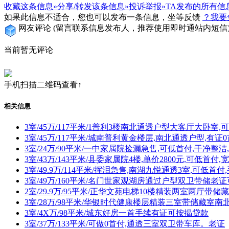
收藏这条信息»
分享/转发该条信息»
投诉举报»
TA发布的所有信
如果此信息不适合，您也可以发布一条信息，坐等反馈
？我要
网友评论
(留言联系信息发布人，推荐使用即时通站内短信
当前暂无评论
手机扫描二维码查看↑
相关信息
3室/45万/117平米/1普利3楼南北通透户型大客厅大卧室
3室/45万/117平米/城南普利黄金楼层,南北通透户型,有证
3室/24万/90平米/一中家属院捡漏急售,可低首付,干净整洁
3室/43万/143平米/县委家属院4楼,单价2800元,可低首付
3室/49.9万/114平米/挥泪急售,南湖九悦通透3室,可低首付
3室/49万/160平米/名门世家观湖房通过户型双卫带储老
2室/29.9万/95平米/正华文苑电梯10楼精装两室两厅带
3室/28万/98平米/华银时代健康楼层精装三室带储藏室南
3室/4X万/98平米/城东好房一首手续有证可按揭贷款
3室/37万/133平米/可做0首付,通透三室双卫带车库。老证