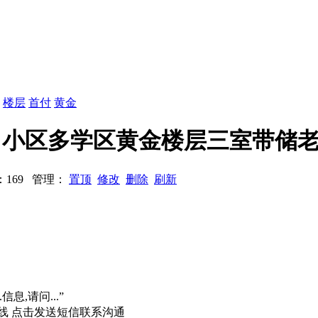
：
楼层
首付
黄金
捡漏大田小区多学区黄金楼层三室带储
浏览：169 管理：
置顶
修改
删除
刷新
信息,请问...”