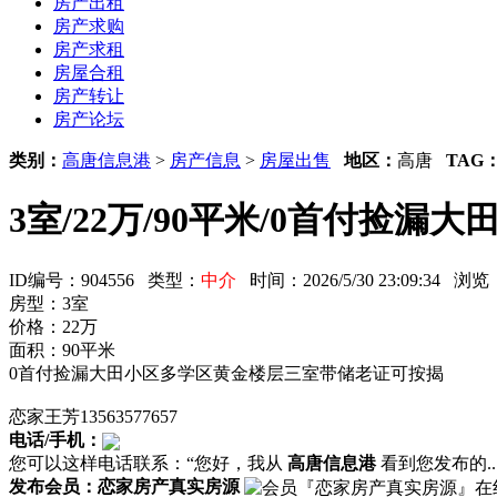
房产出租
房产求购
房产求租
房屋合租
房产转让
房产论坛
类别：
高唐信息港
>
房产信息
>
房屋出售
地区：
高唐
TAG
3室/22万/90平米/0首付
ID编号：904556 类型：
中介
时间：2026/5/30 23:09:34 
房型：3室
价格：22万
面积：90平米
0首付捡漏大田小区多学区黄金楼层三室带储老证可按揭
恋家王芳13563577657
电话/手机：
您可以这样电话联系：“您好，我从
高唐信息港
看到您发布的...
发布会员：恋家房产真实房源