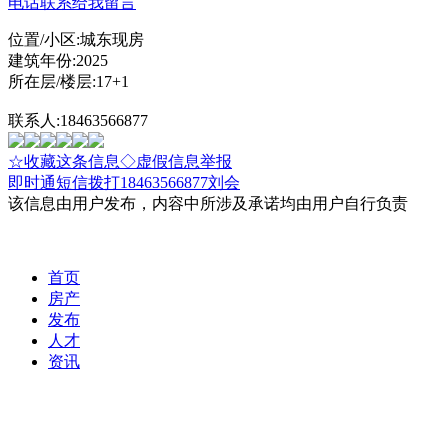
电话联系
给我留言
位置/小区:城东现房
建筑年份:2025
所在层/楼层:17+1
联系人:18463566877
☆收藏这条信息
◇虚假信息举报
即时通
短信
拨打18463566877刘会
该信息由用户发布，内容中所涉及承诺均由用户自行负责
首页
房产
发布
人才
资讯