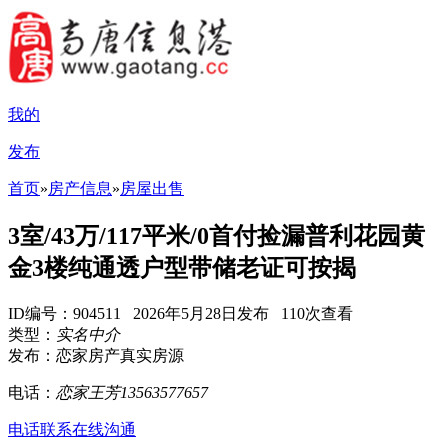
我的
发布
首页
»
房产信息
»
房屋出售
3室/43万/117平米/0首付捡漏普利花园黄
金3楼纯通透户型带储老证可按揭
ID编号：904511 2026年5月28日发布 110次查看
类型：
实名中介
发布：恋家房产真实房源
电话：
恋家王芳13563577657
电话联系
在线沟通