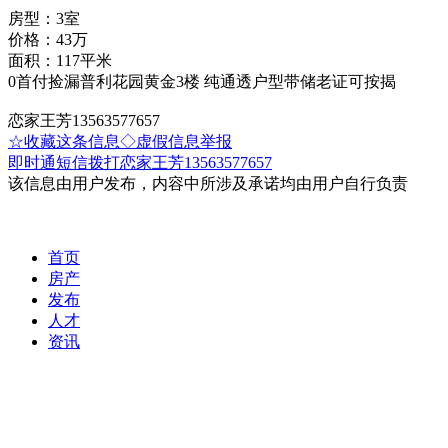
房型：3室
价格：43万
面积：117平米
0首付捡漏普利花园黄金3楼 纯通透户型带储老证可按揭
恋家王芳13563577657
☆收藏这条信息
◇虚假信息举报
即时通
短信
拨打恋家王芳13563577657
该信息由用户发布，内容中所涉及承诺均由用户自行负责
首页
房产
发布
人才
资讯