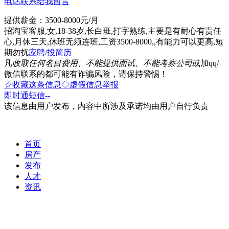
电话联系
给我留言
提供薪金：3500-8000元/月
招淘宝客服,女,18-38岁,长白班,打字熟练,主要是有耐心有责任
心,月休三天,休班无须连班,工资3500-8000,,有能力可以更高,短
期勿扰
应聘/投简历
凡
收取任何名目费用、不能提供面试、不能考察公司
或加qq/
微信联系的都可能有诈骗风险，请保持警惕！
☆收藏这条信息
◇虚假信息举报
即时通
短信
--
该信息由用户发布，内容中所涉及承诺均由用户自行负责
首页
房产
发布
人才
资讯