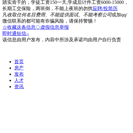
踏实肯干的，学徒工资150一天,学成后计件工资6000-15000，
长期工交保险，两班倒，不能上夜班的勿扰
应聘/投简历
凡
收取任何名目费用、不能提供面试、不能考察公司
或加qq/
微信联系的都可能有诈骗风险，请保持警惕！
☆收藏这条信息
◇虚假信息举报
即时通
短信
--
该信息由用户发布，内容中所涉及承诺均由用户自行负责
首页
房产
发布
人才
资讯