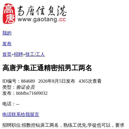
我的
发布
首页
»
招聘
»
技工/工人
高唐尹集正通精密招男工两名
ID编号：884689 2026年8月5日发布 4365次查看
类型：
验证会员
发布：hbbfbx71609032
电话：
--
电话联系
给我留言
招聘职位:招数控钻床工两名，熟练工优先,学徒也可以，要求