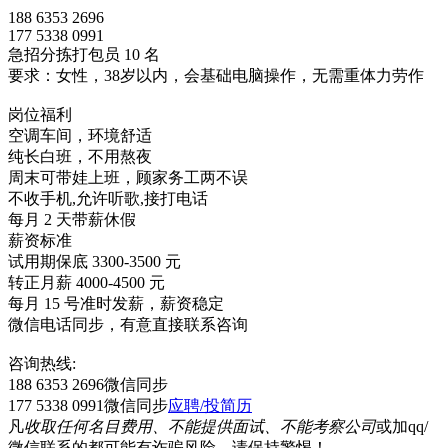
188 6353 2696
177 5338 0991
急招分拣打包员 10 名
要求：女性，38岁以内，会基础电脑操作，无需重体力劳作
岗位福利
空调车间，环境舒适
纯长白班，不用熬夜
周末可带娃上班，顾家务工两不误
不收手机,允许听歌,接打电话
每月 2 天带薪休假
薪资标准
试用期保底 3300-3500 元
转正月薪 4000-4500 元
每月 15 号准时发薪，薪资稳定
微信电话同步，有意直接联系咨询
咨询热线:
188 6353 2696微信同步
177 5338 0991微信同步
应聘/投简历
凡
收取任何名目费用、不能提供面试、不能考察公司
或加qq/
微信联系的都可能有诈骗风险，请保持警惕！