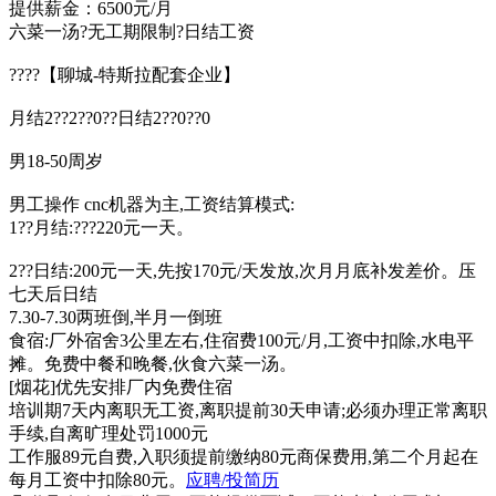
提供薪金：6500元/月
六菜一汤?无工期限制?日结工资
????【聊城-特斯拉配套企业】
月结2??2??0??日结2??0??0
男18-50周岁
男工操作 cnc机器为主,工资结算模式:
1??月结:???220元一天。
2??日结:200元一天,先按170元/天发放,次月月底补发差价。压
七天后日结
7.30-7.30两班倒,半月一倒班
食宿:厂外宿舍3公里左右,住宿费100元/月,工资中扣除,水电平
摊。免费中餐和晚餐,伙食六菜一汤。
[烟花]优先安排厂内免费住宿
培训期7天内离职无工资,离职提前30天申请;必须办理正常离职
手续,自离旷理处罚1000元
工作服89元自费,入职须提前缴纳80元商保费用,第二个月起在
每月工资中扣除80元。
应聘/投简历