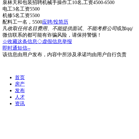
泉林天和包装招聘机械手操作工10名,工资4500-6500
电工3名工资5500
机修5名工资5500
配料工一名，5500
应聘/投简历
凡
收取任何名目费用、不能提供面试、不能考察公司
或加qq/
微信联系的都可能有诈骗风险，请保持警惕！
☆收藏这条信息
◇虚假信息举报
即时通
短信
--
该信息由用户发布，内容中所涉及承诺均由用户自行负责
首页
房产
发布
人才
资讯