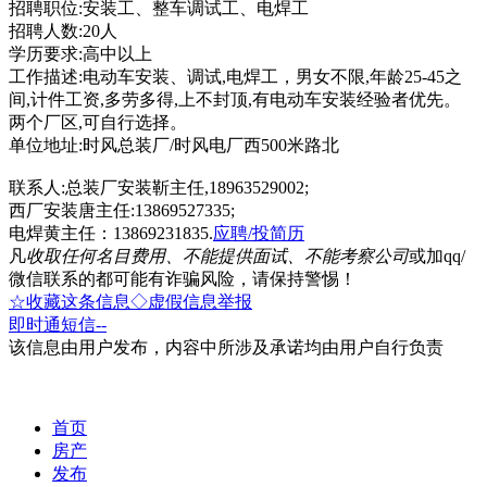
招聘职位:安装工、整车调试工、电焊工
招聘人数:20人
学历要求:高中以上
工作描述:电动车安装、调试,电焊工，男女不限,年龄25-45之
间,计件工资,多劳多得,上不封顶,有电动车安装经验者优先。
两个厂区,可自行选择。
单位地址:时风总装厂/时风电厂西500米路北
联系人:总装厂安装靳主任,18963529002;
西厂安装唐主任:13869527335;
电焊黄主任：13869231835.
应聘/投简历
凡
收取任何名目费用、不能提供面试、不能考察公司
或加qq/
微信联系的都可能有诈骗风险，请保持警惕！
☆收藏这条信息
◇虚假信息举报
即时通
短信
--
该信息由用户发布，内容中所涉及承诺均由用户自行负责
首页
房产
发布