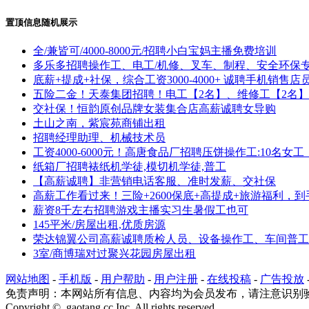
置顶信息随机展示
全/兼皆可/4000-8000元/招聘小白宝妈主播免费培训
多乐多招聘操作工、电工/机修、叉车、制程、安全环保
底薪+提成+社保，综合工资3000-4000+ 诚聘手机销
五险二金！天泰集团招聘！电工【2名】、维修工【2名
交社保！恒韵原创品牌女装集合店高薪诚聘女导购
土山之南，紫宸苑商铺出租
招聘经理助理、机械技术员
工资4000-6000元！高唐食品厂招聘压饼操作工:10名
纸箱厂招聘裱纸机学徒,模切机学徒,普工
【高薪诚聘】非营销电话客服、准时发薪、交社保
高薪工作看过来！三险+2600保底+高提成+旅游福利，到手500
薪资8千左右招聘游戏主播实习生暑假工也可
145平米/房屋出租,优质房源
荣达锦翼公司高薪诚聘质检人员、设备操作工、车间普工
3室/商博瑞对过聚兴花园房屋出租
网站地图
-
手机版
-
用户帮助
-
用户注册
-
在线投稿
-
广告投放
免责声明：本网站所有信息、内容均为会员发布，请注意识别
Copyright © gaotang.cc Inc. All rights reserved