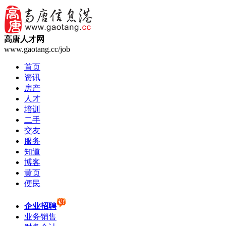
高唐人才网
www.gaotang.cc/job
首页
资讯
房产
人才
培训
二手
交友
服务
知道
博客
黄页
便民
企业招聘
业务销售