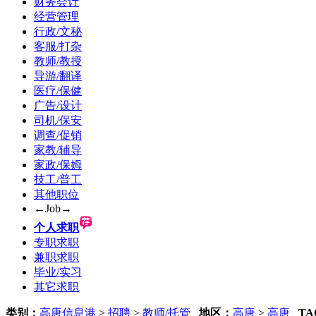
财务会计
经营管理
行政/文秘
客服/打杂
教师/教授
导游/翻译
医疗/保健
广告/设计
司机/保安
调查/促销
家教/辅导
家政/保姆
技工/普工
其他职位
←Job→
个人求职
专职求职
兼职求职
毕业/实习
其它求职
类别：
高唐信息港
>
招聘
>
教师/托管
地区：
高唐
>
高唐
TA