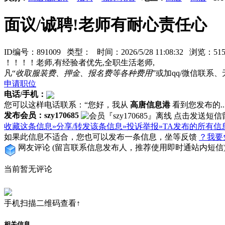
面议/诚聘!老师有耐心责任心
ID编号：891009 类型：
时间：2026/5/28 11:08:32 浏览：
！！！！老师,有经验者优先,全职生活老师,
凡“
收取服装费、押金、报名费等各种费用
”或加qq/微信联
申请职位
电话/手机：
您可以这样电话联系：“您好，我从
高唐信息港
看到您发布的...
发布会员：szy170685
收藏这条信息»
分享/转发该条信息»
投诉举报»
TA发布的所有信
如果此信息不适合，您也可以发布一条信息，坐等反馈
？我要
网友评论
(留言联系信息发布人，推荐使用即时通站内短信
当前暂无评论
手机扫描二维码查看↑
相关信息