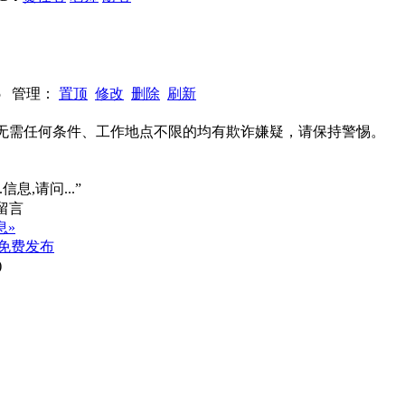
515 管理：
置顶
修改
删除
刷新
系、无需任何条件、工作地点不限的均有欺诈嫌疑，请保持警惕。
信息,请问...”
息»
免费发布
)