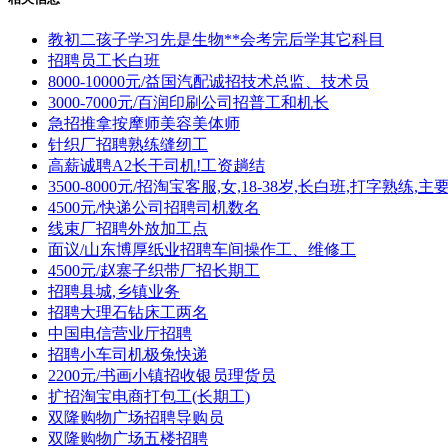
教初二孩子学习先是生物**会考完后学其它科目
招聘员工长白班
8000-10000元/益国汽配诚招技术总监、技术员
3000-7000元/百润印刷公司招普工和机长
急招推拿按摩师美容美体师
针织厂招聘熟练缝纫工
高薪诚聘A2长干司机!工资趟结
3500-8000元/招淘宝客服,女,18-38岁,长白班,打字熟练,
4500元/快递公司招聘司机数名
线束厂招聘外放加工点
面议/山东博厚纸业招聘车间操作工、维修工
4500元/赵寨子织带厂招长期工
招聘县城,乡镇业务
招聘大理石钻床工两名
中国电信营业厅招聘
招聘小车司机极兔快递
2200元/书画小镇招收银员理货员
扩招淘宝电商打包工(长期工)
双隆购物广场招聘导购员
双隆购物广场五楼招聘