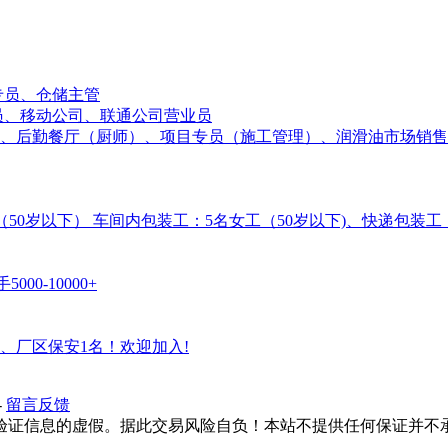
专员、仓储主管
售店员、移动公司、联通公司营业员
】、后勤餐厅（厨师）、项目专员（施工管理）、润滑油市场销售
女工（50岁以下） 车间内包装工：5名女工（50岁以下)、快递包装
0-10000+
、厂区保安1名！欢迎加入!
-
留言反馈
验证信息的虚假。据此交易风险自负！本站不提供任何保证并不