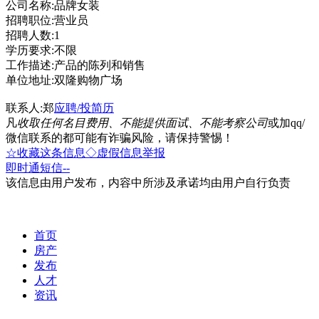
公司名称:品牌女装
招聘职位:营业员
招聘人数:1
学历要求:不限
工作描述:产品的陈列和销售
单位地址:双隆购物广场
联系人:郑
应聘/投简历
凡
收取任何名目费用、不能提供面试、不能考察公司
或加qq/
微信联系的都可能有诈骗风险，请保持警惕！
☆收藏这条信息
◇虚假信息举报
即时通
短信
--
该信息由用户发布，内容中所涉及承诺均由用户自行负责
首页
房产
发布
人才
资讯