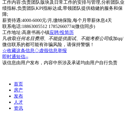
工作内容:负责团队版块及日常工作的安排与管理,分析团队业
绩指标,负责团队KPI指标达成,带领团队提供稳健的服务和保
障;
薪资待遇:4000-6000元/月,缴纳保险,每个月带薪休息4天
联系电话:18863005512 17852660774(微信同步)
工作地址:高唐书画小镇
应聘/投简历
凡
收取任何名目费用、不能提供面试、不能考察公司
或加qq/
微信联系的都可能有诈骗风险，请保持警惕！
☆收藏这条信息
◇虚假信息举报
即时通
短信
--
该信息由用户发布，内容中所涉及承诺均由用户自行负责
首页
房产
发布
人才
资讯