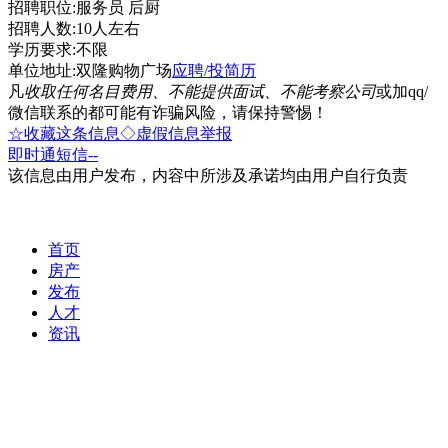
招聘职位:服务员 后厨
招聘人数:10人左右
学历要求:不限
单位地址:双隆购物广场
应聘/投简历
凡
收取任何名目费用、不能提供面试、不能考察公司
或加qq/
微信联系的都可能有诈骗风险，请保持警惕！
☆收藏这条信息
◇虚假信息举报
即时通
短信
--
该信息由用户发布，内容中所涉及承诺均由用户自行负责
首页
房产
发布
人才
资讯