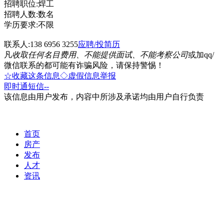
招聘职位:焊工
招聘人数:数名
学历要求:不限
联系人:138 6956 3255
应聘/投简历
凡
收取任何名目费用、不能提供面试、不能考察公司
或加qq/
微信联系的都可能有诈骗风险，请保持警惕！
☆收藏这条信息
◇虚假信息举报
即时通
短信
--
该信息由用户发布，内容中所涉及承诺均由用户自行负责
首页
房产
发布
人才
资讯