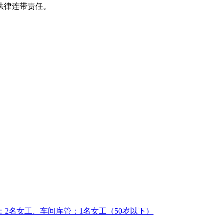
法律连带责任。
工：2名女工、车间库管：1名女工（50岁以下）