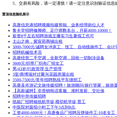
5、交易有风险，请一定谨慎！请一定注意识别验证信息
置顶信息随机展示
高唐信息港招聘视频拍摄剪辑、业务经理岗位人才
鲁夫堂招聘修脚师、足疗师数名台，月薪4000-10000！
薪资8千左右招聘游戏主播实习生暑假工也可
土山之南，紫宸苑商铺出租
3000-7000元/诚聘女冲床工、技工、自动线操作工、会计
招聘机械技术员
高唐经营二手空调，全新空调，回收一切制冷设备
3600元/织带厂织布厂招女工
男/43岁/行政管理,生产管理
3室/商博瑞对过聚兴花园房屋出租
3500-7500元/常年招聘熟练平车缝纫工
高唐县肖游记文旅传媒招聘！旅游顾问/旅行管家，旅游
【高薪诚聘】非营销电话客服、准时发薪、交社保
招聘中卅传媒招聘
纸箱厂招聘裱纸机学徒,模切机学徒,普工
中医院对面招小时工下午3点到8点,
工资4000-6000元！高唐食品厂招聘压饼操作工:10名