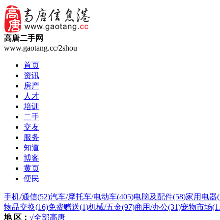
高唐二手网
www.gaotang.cc/2shou
首页
资讯
房产
人才
培训
二手
交友
服务
知道
博客
黄页
便民
手机/通信
(52)
汽车/摩托车/电动车
(405)
电脑及配件
(58)
家用电器
物品交换
(16)
免费赠送
(1)
机械/五金
(97)
商用/办公
(31)
宠物市场
(1
地 区：
√全部
高唐