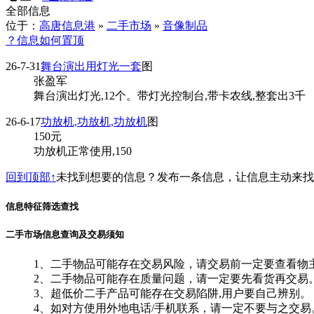
全部信息
位于：
高唐信息港
»
二手市场
»
音像制品
？信息如何置顶
26-7-31
舞台演出用灯光一套
图
张盈军
舞台演出灯光,12个。带灯光控制台,带卡农线,整套出3千
26-6-17
功放机,功放机,功放机
图
150
元
功放机正常使用,150
回到顶部↑
未找到想要的信息？发布一条信息，让信息主动来
信息特征筛选查找
二手市场信息查询及交易须知
1、二手物品可能存在交易风险，请交易前一定要查看物
2、二手物品可能存在质量问题，请一定要先看货再交易
3、超低价二手产品可能存在交易陷阱,用户要自己辨别。
4、如对方使用外地电话/手机联系，请一定不要与之交易