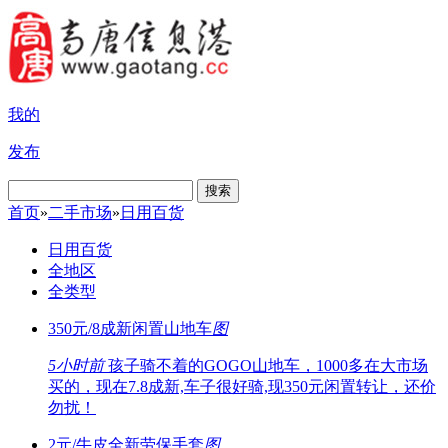
我的
发布
搜索
首页
»
二手市场
»
日用百货
日用百货
全地区
全类型
350元/8成新闲置山地车
图
5小时前
孩子骑不着的GOGO山地车，1000多在大市场
买的，现在7.8成新,车子很好骑,现350元闲置转让，还价
勿扰！
2元/牛皮全新劳保手套
图