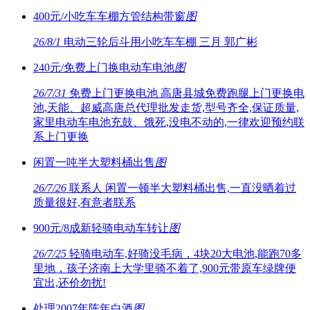
400元/小吃车车棚方管结构带窗
图
26/8/1
电动三轮后斗用小吃车车棚 三月 郭广彬
240元/免费上门换电动车电池
图
26/7/31
免费上门更换电池 高唐县城免费跑腿上门更换电
池,天能、超威高唐总代理批发走货,型号齐全,保证质量,
家里电动车电池充鼓、饿死,没电不动的,一律欢迎预约联
系上门更换
闲置一吨半大塑料桶出售
图
26/7/26
联系人 闲置一顿半大塑料桶出售,一直没晒着过
质量很好,有意者联系
900元/8成新轻骑电动车转让
图
26/7/25
轻骑电动车,好骑没毛病，4块20大电池,能跑70多
里地，孩子济南上大学里骑不着了,900元带原车绿牌便
宜出,还价勿扰!
处理2007年陈年白酒
图