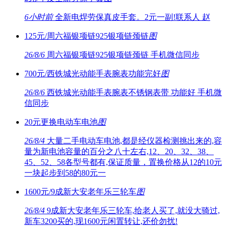
6小时前
全新电焊劳保真皮手套。2元一副!联系人 赵
125元/周六福银项链925银项链颈链
图
26/8/6
周六福银项链925银项链颈链 手机微信同步
700元/西铁城光动能手表腕表功能完好
图
26/8/6
西铁城光动能手表腕表不锈钢表带 功能好 手机微
信同步
20元更换电动车电池
图
26/8/4
大量二手电动车电池,都是经仪器检测挑出来的,容
量为新电池容量的百分之八十左右,12、20、32、38、
45、52、58各型号都有,保证质量，置换价格从12的10元
一块起步到58的80元一
1600元/9成新大安老年乐三轮车
图
26/8/4
9成新大安老年乐三轮车,给老人买了,就没大骑过,
新车3200买的,现1600元闲置转让,还价勿扰!