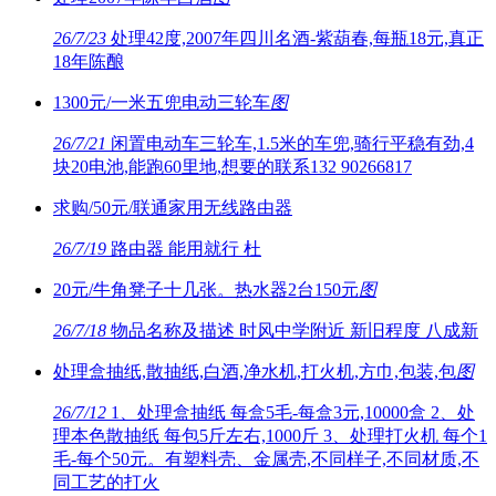
26/7/23
处理42度,2007年四川名酒-紫葫春,每瓶18元,真正
18年陈酿
1300元/一米五兜电动三轮车
图
26/7/21
闲置电动车三轮车,1.5米的车兜,骑行平稳有劲,4
块20电池,能跑60里地,想要的联系132 90266817
求购/50元/联通家用无线路由器
26/7/19
路由器 能用就行 杜
20元/牛角凳子十几张。热水器2台150元
图
26/7/18
物品名称及描述 时风中学附近 新旧程度 八成新
处理盒抽纸,散抽纸,白酒,净水机,打火机,方巾,包装,包
图
26/7/12
1、处理盒抽纸 每盒5毛-每盒3元,10000盒 2、处
理本色散抽纸 每包5斤左右,1000斤 3、处理打火机 每个1
毛-每个50元。有塑料壳、金属壳,不同样子,不同材质,不
同工艺的打火