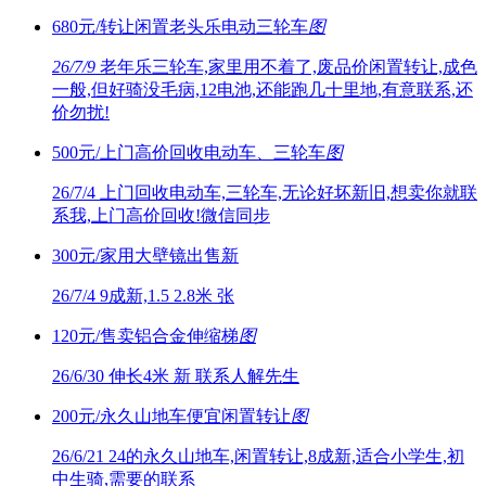
680元/转让闲置老头乐电动三轮车
图
26/7/9
老年乐三轮车,家里用不着了,废品价闲置转让,成色
一般,但好骑没毛病,12电池,还能跑几十里地,有意联系,还
价勿扰!
500元/上门高价回收电动车、三轮车
图
26/7/4
上门回收电动车,三轮车,无论好坏新旧,想卖你就联
系我,上门高价回收!微信同步
300元/家用大壁镜出售新
26/7/4
9成新,1.5 2.8米 张
120元/售卖铝合金伸缩梯
图
26/6/30
伸长4米 新 联系人解先生
200元/永久山地车便宜闲置转让
图
26/6/21
24的永久山地车,闲置转让,8成新,适合小学生,初
中生骑,需要的联系