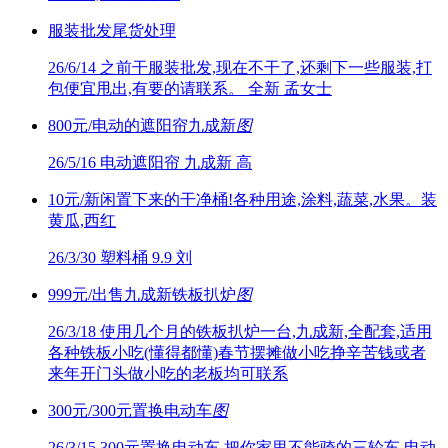
服装批发尾货处理
26/6/14
之前干服装批发,现在不干了,还剩下一些服装,打
包便宜甩出,有要的请联系。 全新 孟女士
800元/电动的遮阳帘九成新
图
26/5/16
电动遮阳帘 九成新 高
10元/新闲置下来的干净桶!各种用途,涂料,蔬菜,水果。装
黄瓜,西红
26/3/30
塑料桶 9.9 刘
999元/出售九成新铁板扒炉
图
26/3/18
使用几个月的铁板扒炉一台,九成新,全配套,适用
各种铁板小吃(懂得都懂)春节摆摊做小吃挣辛苦钱或者
来年开门头做小吃的老板均可联系
300元/300元置换电动车
图
26/3/15
300元置换电动车,把你家里不能骑的三轮车,电动