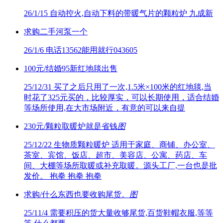
26/1/15
自动控火,自动下料的带暖气片的颗粒炉 九成新
求购二手河泵一个
26/1/6
电话13562能用就行043605
100元/结婚95新红地毯出售
25/12/31
买了之后只用了一次,1.5米×100米的红地毯,当
时花了325元买的，比较厚实，可以长期使用，适合结婚
等场所使用,在大市场附近，有意的可以来自提
230元/颗粒取暖炉就是省钱
图
25/12/22
生物质颗粒暖炉 适用于家庭、商铺、办公室、
茶室、宾馆、饭店、超市、美容店、公寓、药店、车
间、大棚等场所取暖或补充取暖。源头工厂,一台也是批
发价。 抱拳 抱拳 抱拳
求购/什么东西也要收购尾货。
图
25/11/4
需要积压的货大量收够尾货,百货鞋帽衣服,等等