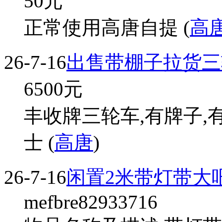
50
元
正常使用高唐自提 (
高
26-7-16
出售带棚子拉货三
6500
元
丰收牌三轮车,有牌子,
士 (
高唐
)
26-7-16
闲置2米带灯带大
mefbre82933716