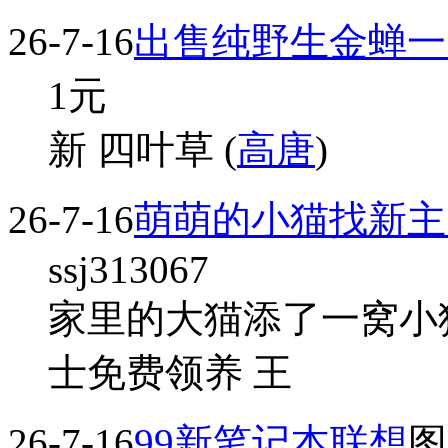
26-7-16
出售纯野生金蝉一
1
元
新 四叶草 (
高唐
)
26-7-16
萌萌的小猫找新主
ssj313067
家里的大猫添了一窝小猫
士免费领养 王
26-7-16
99新笔记本联想
图