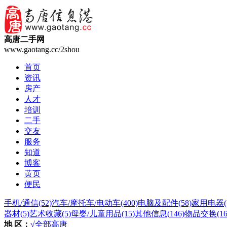
高唐二手网
www.gaotang.cc/2shou
首页
资讯
房产
人才
培训
二手
交友
服务
知道
博客
黄页
便民
手机/通信
(52)
汽车/摩托车/电动车
(400)
电脑及配件
(58)
家用电器
器材
(5)
艺术收藏
(5)
母婴/儿童用品
(15)
其他信息
(146)
物品交换
(16
地 区：
√全部
高唐