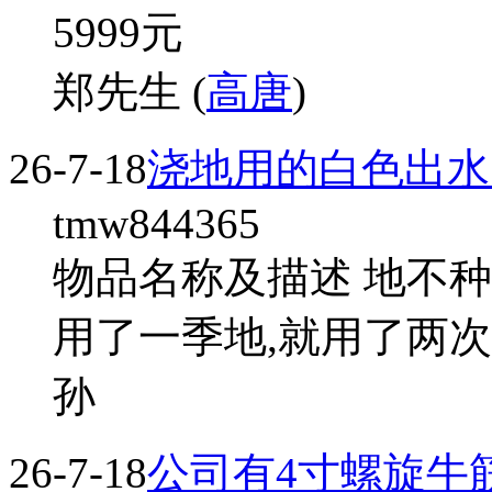
5999
元
郑先生 (
高唐
)
26-7-18
浇地用的白色出水
tmw844365
物品名称及描述 地不种
用了一季地,就用了两
孙
26-7-18
公司有4寸螺旋牛