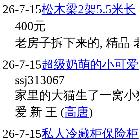
26-7-15
松木梁2架5.5米长
400
元
老房子拆下来的, 精品 老
26-7-15
超级奶萌的小可爱
ssj313067
家里的大猫生了一窝小
爱 新 王 (
高唐
)
26-7-15
私人冷藏柜保险柜