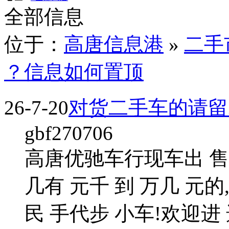
全部信息
位于：
高唐信息港
»
二手
？信息如何置顶
26-7-20
对货二手车的请留
gbf270706
高唐优驰车行现车出 售 
几有 元千 到 万几 元
民 手代步 小车!欢迎进 