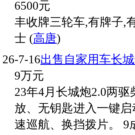
6500
元
丰收牌三轮车,有牌子,
士 (
高唐
)
26-7-16
出售自家用车长城
9
万元
23年4月长城炮2.0
放、无钥匙进入一键启
速巡航、换挡拨片。 9成新 刘