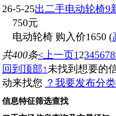
26-5-25
出二手电动轮椅9
750
元
电动轮椅 购入价1650 (
共400条
<上一页
1
2
3
4
5
6
7
8
回到顶部↑
未找到想要的
动来找您
？我要发布分类
信息特征筛选查找