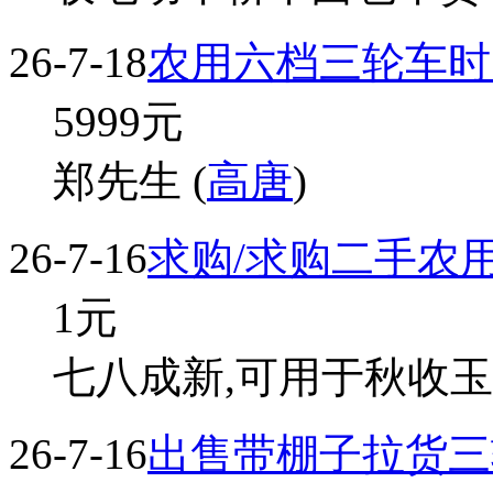
26-7-18
农用六档三轮车时
5999
元
郑先生 (
高唐
)
26-7-16
求购/求购二手农
1
元
七八成新,可用于秋收玉米
26-7-16
出售带棚子拉货三