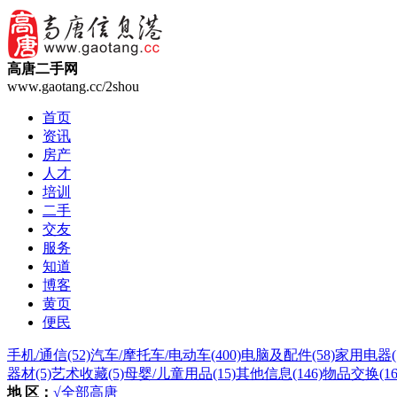
高唐二手网
www.gaotang.cc/2shou
首页
资讯
房产
人才
培训
二手
交友
服务
知道
博客
黄页
便民
手机/通信
(52)
汽车/摩托车/电动车
(400)
电脑及配件
(58)
家用电器
器材
(5)
艺术收藏
(5)
母婴/儿童用品
(15)
其他信息
(146)
物品交换
(16
地 区：
√全部
高唐