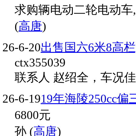
求购辆电动二轮电动车,
(
高唐
)
26-6-20
出售国六6米8高栏
ctx355039
联系人 赵绍全，车况佳 
26-6-19
19年海陵250cc
6800
元
孙 (
高唐
)