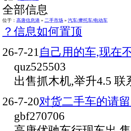
全部信息
位于：
高唐信息港
»
二手市场
»
汽车/摩托车/电动车
？信息如何置顶
26-7-21
自己用的车,现在
quz525503
出售抓木机,举升4.5 联
26-7-20
对货二手车的请留
gbf270706
高唐优驰车行现车出 售 