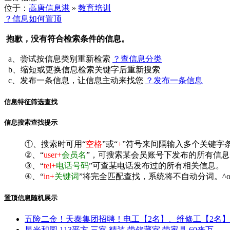
位于：
高唐信息港
»
教育培训
？信息如何置顶
抱歉，没有符合检索条件的信息。
a、尝试按信息类别重新检索
？查信息分类
b、缩短或更换信息检索关键字后重新搜索
c、发布一条信息，让信息主动来找您
？发布一条信息
信息特征筛选查找
信息搜索查找提示
①、搜索时可用“
空格
”或“
+
”符号来间隔输入多个关键字
②、“
user+
会员名
”，可搜索某会员账号下发布的所有信息
③、“
tel+
电话号码
”可查某电话发布过的所有相关信息。
④、“
in+
关键词
”将完全匹配查找，系统将不自动分词。^o
置顶信息随机展示
五险二金！天泰集团招聘！电工【2名】、维修工【2名
星光和园,113平方,三室,精装,带储藏室,带家具,60来万,