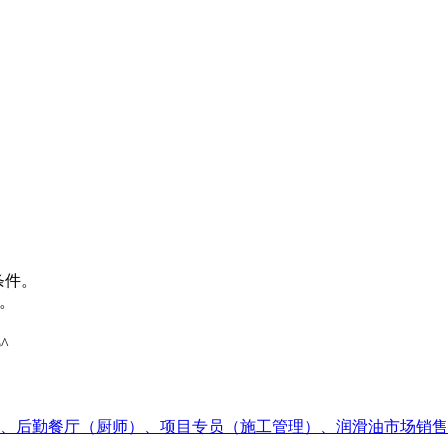
条件。
。
^
】、后勤餐厅（厨师）、项目专员（施工管理）、润滑油市场销售