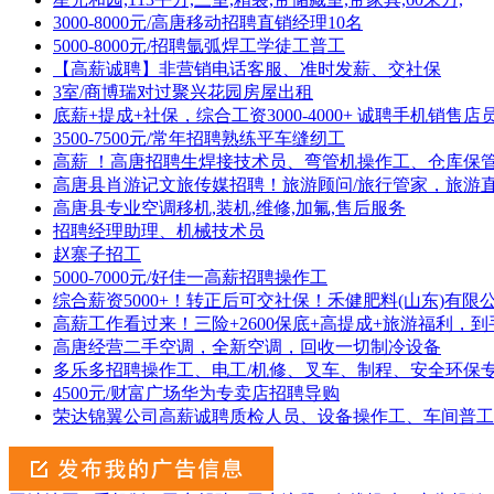
3000-8000元/高唐移动招聘直销经理10名
5000-8000元/招聘氩弧焊工学徒工普工
【高薪诚聘】非营销电话客服、准时发薪、交社保
3室/商博瑞对过聚兴花园房屋出租
底薪+提成+社保，综合工资3000-4000+ 诚聘手机销
3500-7500元/常年招聘熟练平车缝纫工
高薪 ！高唐招聘生焊接技术员、弯管机操作工、仓库保
高唐县肖游记文旅传媒招聘！旅游顾问/旅行管家，旅游
高唐县专业空调移机,装机,维修,加氟,售后服务
招聘经理助理、机械技术员
赵寨子招工
5000-7000元/好佳一高薪招聘操作工
综合薪资5000+！转正后可交社保！禾健肥料(山东)有限
高薪工作看过来！三险+2600保底+高提成+旅游福利，到手500
高唐经营二手空调，全新空调，回收一切制冷设备
多乐多招聘操作工、电工/机修、叉车、制程、安全环保
4500元/财富广场华为专卖店招聘导购
荣达锦翼公司高薪诚聘质检人员、设备操作工、车间普工