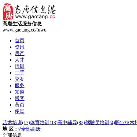
高唐生活服务信息
www.gaotang.cc/fuwu
首页
资讯
房产
人才
培训
二手
交友
服务
知道
博客
黄页
便民
艺术培训
(17)
体育培训
(13)
高中辅导
(82)
驾驶员培训
(4)
职业技术
地 区：
√全部
高唐
全部信息