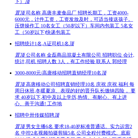
下）
顶
置顶
司名称 高唐丰麦食品厂 招聘长期工，工资4000-
6000元，计件工资，工资发放及时，可适当接送孩子。
压饼操作工 10名女工（50岁以下）车间内包装工 5名女
工（50岁以下)快递包装工
招聘统计1名,A证司机1名
顶
置顶
公司名称 金磊商品混凝土有限公司 招聘职位 会计,
统计,司机 招聘人数 3人，有工作经验 联系人 郭经理
3000-8000元/高唐移动招聘直销经理10名
顶
置顶
高唐移动公司招聘直销经理10名 庆祝 庆祝 福利 每
周日休班,冬暖夏凉、表现的好的晋升队长缴纳四险， 要
求 40岁以下,初中及以上学历,热情、有耐心、有上进
心、善于沟通! 工作地
招聘中卅传媒招聘
顶
置顶
男女主播6名 要求18-40岁标准普通话。实力运营2
名 中控2名视频拍摄剪辑5名 公司全程付费模式。底薪