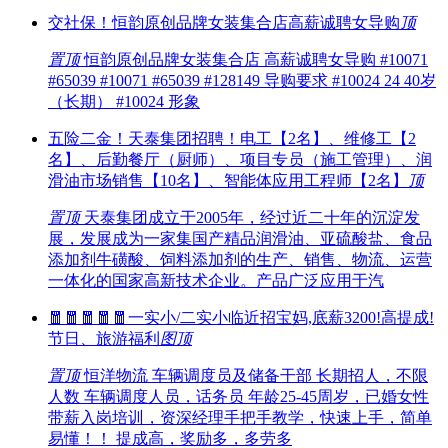
交社保！恒韵原创品牌女装集合店高薪诚聘女导购
顶
置顶
恒韵原创品牌女装集合店 高薪诚聘女导购 #10071
#65039 #10071 #65039 #128149 导购要求 #10024 24 40岁
（长期） #10024 形象
五险二金！天泰集团招聘！电工【2名】、维修工【2
名】、后勤餐厅（厨师）、项目专员（施工管理）、润
滑油市场销售【10名】、智能体应用工程师【2名】
顶
置顶
天泰集团成立于2005年，经过近二十年的沉淀发
展，发展成为一家集国产精品润滑油、亚硫酸盐、食品
添加剂牛磺酸、饲料添加剂的生产、销售、物流、运营
一体化的国家高新技术企业。产品广泛应用于汽
🧧🧧🧧🧧🧧一实小/二实小临近招宝妈,底薪3200!高提成!
节日、旅游福利
图
顶
置顶
恒洋物流 车辆调度员及储备干部 长期招人，不限
人数 车辆调度人员，话务员 年龄25-45周岁，已婚女性
带薪入岗培训，资深经理手把手教学，快速上手，简单
易懂！！ 提成高，奖励多，多劳多