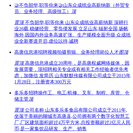
🤝不负韶华,职等你来🤝山东众成纸业高薪纳新（外贸专
员、业务经理、高级技工）
顶
置顶
不负韶华,职等你来 山东众成纸业高薪纳新 深耕行
业26载,稳健经营、零负债发展 立足山东,辐射全国,扬帆
海外 因国内外业务高速扩张、生产规模全面升级 众成纸
业全新赛道开启,虚位以待,诚聘
高唐信息港招聘视频拍摄剪辑、业务经理岗位人才
图
顶
置顶
高唐信息港成立20周年，是高唐权威网络媒体，因
发展需要，现招聘相关专业或有相关工作经验者优先考
虑，加微信 发简历 山东默默传媒有限公司成立于2015年
1月28日，注册资本300万元
多乐多招聘操作工、电工/机修、叉车、制程、库管、仓
储主管
顶
置顶
公司名称 山东多乐多食品有限公司成立于2011年,
坐落于美丽的聊城市高唐县,公司拥有两个数字化智慧工
厂,厂区建筑面积超过4万平方米,总投资额超过2亿元人民
币,是一家集饮品研发、生产、销售