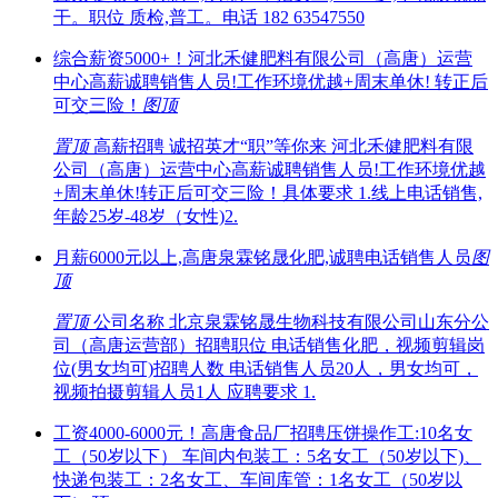
干。职位 质检,普工。电话 182 63547550
综合薪资5000+！河北禾健肥料有限公司（高唐）运营
中心高薪诚聘销售人员!工作环境优越+周末单休! 转正后
可交三险！
图
顶
置顶
高薪招聘 诚招英才“职”等你来 河北禾健肥料有限
公司（高唐）运营中心高薪诚聘销售人员!工作环境优越
+周末单休!转正后可交三险！具体要求 1.线上电话销售,
年龄25岁-48岁（女性)2.
月薪6000元以上,高唐泉霖铭晟化肥,诚聘电话销售人员
图
顶
置顶
公司名称 北京泉霖铭晟生物科技有限公司山东分公
司（高唐运营部）招聘职位 电话销售化肥，视频剪辑岗
位(男女均可)招聘人数 电话销售人员20人，男女均可，
视频拍摄剪辑人员1人 应聘要求 1.
工资4000-6000元！高唐食品厂招聘压饼操作工:10名女
工（50岁以下） 车间内包装工：5名女工（50岁以下)、
快递包装工：2名女工、车间库管：1名女工（50岁以