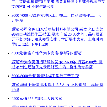
二、英语审核岗招聘 要求 需要看得懂图片或是视频中英
文内容即可 不限年龄和学
3000-7000元/诚聘女冲床工、技工、自动线操作工、会
计等
顶
置顶
公司名称 山东晢琮新材料有限公司 岗位 光伏支架
碳钢自动线操作工/技工 要求 年龄20-35之间，品行端正
无不良嗜好，服从领导安排，学历要求大专。上班时间
早8点-12点 下午1点30-
4500元/财富广场华为专卖店招聘导购
图
顶
置顶
华为专卖店招聘导购员 女,24-38岁 月薪4500元+提
成 有销售经验优先录用财富广场一楼华为专卖店
5000-8000元/招聘氩弧焊工学徒工普工
顶
置顶
华鑫不锈钢 氩弧焊工 2-5人 没 不锈钢加工 高唐 华
经理
4500元/食品厂招聘工人数名
顶