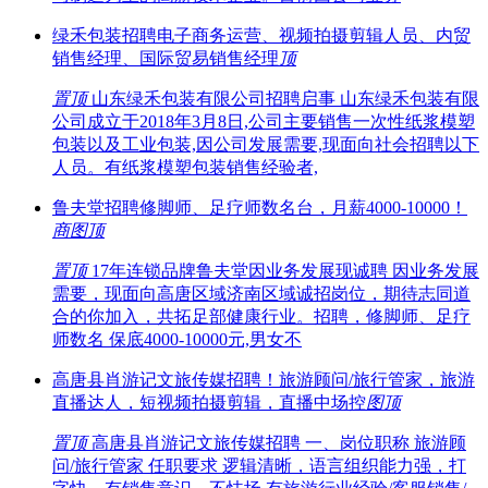
绿禾包装招聘电子商务运营、视频拍摄剪辑人员、内贸
销售经理、国际贸易销售经理
顶
置顶
山东绿禾包装有限公司招聘启事 山东绿禾包装有限
公司成立于2018年3月8日,公司主要销售一次性纸浆模塑
包装以及工业包装,因公司发展需要,现面向社会招聘以下
人员。有纸浆模塑包装销售经验者,
鲁夫堂招聘修脚师、足疗师数名台，月薪4000-10000！
商
图
顶
置顶
17年连锁品牌鲁夫堂因业务发展现诚聘 因业务发展
需要，现面向高唐区域济南区域诚招岗位，期待志同道
合的你加入，共拓足部健康行业。招聘，修脚师、足疗
师数名 保底4000-10000元,男女不
高唐县肖游记文旅传媒招聘！旅游顾问/旅行管家，旅游
直播达人，短视频拍摄剪辑，直播中场控
图
顶
置顶
高唐县肖游记文旅传媒招聘 一、岗位职称 旅游顾
问/旅行管家 任职要求 逻辑清晰，语言组织能力强，打