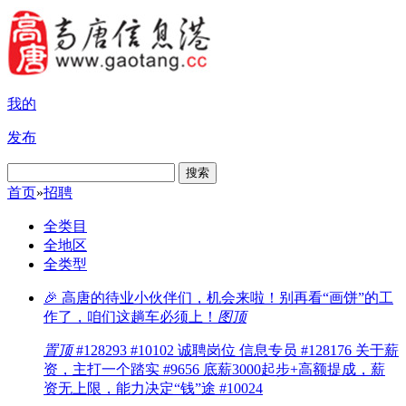
我的
发布
搜索
首页
»
招聘
全类目
全地区
全类型
🎉 高唐的待业小伙伴们，机会来啦！别再看“画饼”的工
作了，咱们这趟车必须上！
图
顶
置顶
#128293 #10102 诚聘岗位 信息专员 #128176 关于薪
资，主打一个踏实 #9656 底薪3000起步+高额提成，薪
资无上限，能力决定“钱”途 #10024