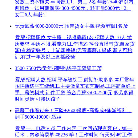
发放工资不拖欠 车间普工1、男工 2名 年龄25-40岁以内
两班倒，试用期保底4300-4500元，转正后5000元+ 2、
女工6人 年龄2
无责底薪4000-20000元!招带货女主播,视频剪辑1名
顶
置顶
招聘职位 女主播，视频剪辑1名 招聘人数 10人 学
历要求 学历不限,看能力!工作描述 抖音直播带货,自家货
源!有稳定账号，上岗即挣钱!无责底薪加提成 新人可培
训,有过一年及以上直播经验
3500-7500元/常年招聘熟练平车缝纫工
顶
置顶
招聘人数 招聘 平车缝纫工,前期补助多多 本厂常年
招聘熟练平车缝纫工,主要做童车布艺制品,工序简单好上
手。薪资模式 计件工资,综合月薪3500-7500元,多劳多得
时间灵活 可接送孩子
高薪工作看过来！三险+2600保底+高提成+旅游福利，
到手5000-10000+
图
顶
置顶
一、电话人员 工作内容 二次回访现有客户，统一
话术，内容简易单 #8236 学！工作时间 每天8小时工作