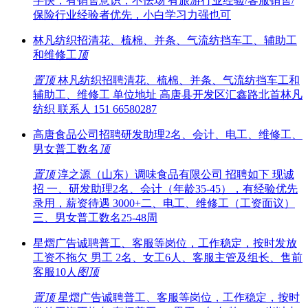
字快，有销售意识，不怯场 有旅游行业经验/客服销售/
保险行业经验者优先，小白学习力强也可
林凡纺织招清花、梳棉、并条、气流纺挡车工、辅助工
和维修工
顶
置顶
林凡纺织招聘清花、梳棉、并条、气流纺挡车工和
辅助工、维修工 单位地址 高唐县开发区汇鑫路北首林凡
纺织 联系人 151 66580287
高唐食品公司招聘研发助理2名、会计、电工、维修工、
男女普工数名
顶
置顶
淳之源（山东）调味食品有限公司 招聘如下 现诚
招 一、研发助理2名、会计（年龄35-45），有经验优先
录用，薪资待遇 3000+二、电工、维修工（工资面议）
三、男女普工数名25-48周
星熠广告诚聘普工、客服等岗位，工作稳定，按时发放
工资不拖欠 男工 2名、女工6人、客服主管及组长、售前
客服10人
图
顶
置顶
星熠广告诚聘普工、客服等岗位，工作稳定，按时