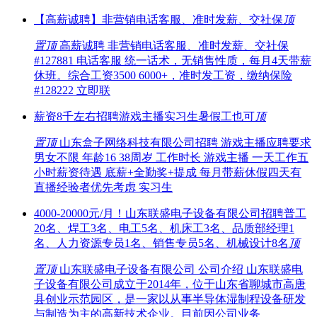
【高薪诚聘】非营销电话客服、准时发薪、交社保
顶
置顶
高薪诚聘 非营销电话客服、准时发薪、交社保
#127881 电话客服 统一话术，无销售性质，每月4天带薪
休班。综合工资3500 6000+，准时发工资，缴纳保险
#128222 立即联
薪资8千左右招聘游戏主播实习生暑假工也可
顶
置顶
山东盒子网络科技有限公司招聘 游戏主播应聘要求
男女不限 年龄16 38周岁 工作时长 游戏主播 一天工作五
小时薪资待遇 底薪+全勤奖+提成 每月带薪休假四天有
直播经验者优先考虑 实习生
4000-20000元/月！山东联盛电子设备有限公司招聘普工
20名、焊工3名、电工5名、机床工3名、品质部经理1
名、人力资源专员1名、销售专员5名、机械设计8名
顶
置顶
山东联盛电子设备有限公司 公司介绍 山东联盛电
子设备有限公司成立于2014年，位于山东省聊城市高唐
县创业示范园区，是一家以从事半导体湿制程设备研发
与制造为主的高新技术企业。目前因公司业务