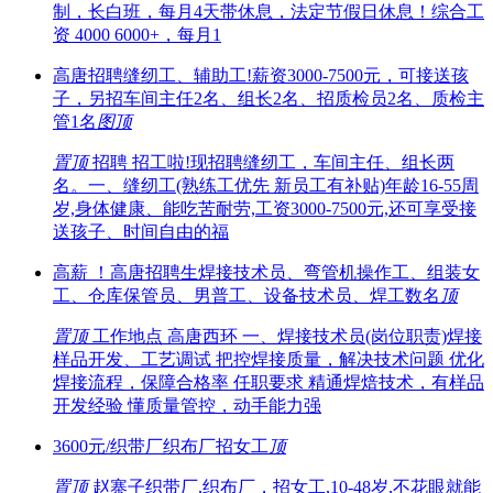
制，长白班，每月4天带休息，法定节假日休息！综合工
资 4000 6000+，每月1
高唐招聘缝纫工、辅助工!薪资3000-7500元，可接送孩
子，另招车间主任2名、组长2名、招质检员2名、质检主
管1名
图
顶
置顶
招聘 招工啦!现招聘缝纫工，车间主任、组长两
名。一、缝纫工(熟练工优先 新员工有补贴)年龄16-55周
岁,身体健康、能吃苦耐劳,工资3000-7500元,还可享受接
送孩子、时间自由的福
高薪 ！高唐招聘生焊接技术员、弯管机操作工、组装女
工、仓库保管员、男普工、设备技术员、焊工数名
顶
置顶
工作地点 高唐西环 一、焊接技术员(岗位职责)焊接
样品开发、工艺调试 把控焊接质量，解决技术问题 优化
焊接流程，保障合格率 任职要求 精通焊焙技术，有样品
开发经验 懂质量管控，动手能力强
3600元/织带厂织布厂招女工
顶
置顶
赵寨子织带厂,织布厂，招女工,10-48岁,不花眼就能