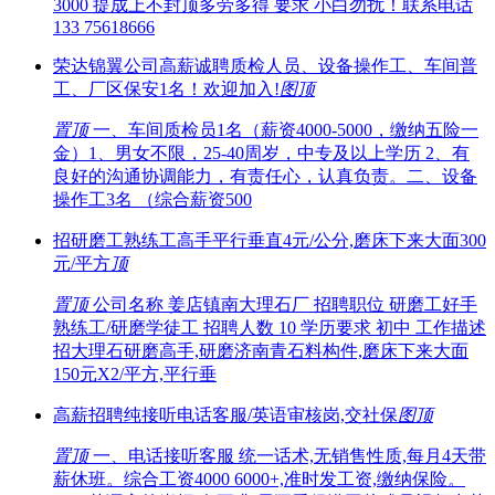
3000 提成上不封顶多劳多得 要求 小白勿扰！联系电话
133 75618666
荣达锦翼公司高薪诚聘质检人员、设备操作工、车间普
工、厂区保安1名！欢迎加入!
图
顶
置顶
一、车间质检员1名（薪资4000-5000，缴纳五险一
金）1、男女不限，25-40周岁，中专及以上学历 2、有
良好的沟通协调能力，有责任心，认真负责。二、设备
操作工3名 （综合薪资500
招研磨工熟练工高手平行垂直4元/公分,磨床下来大面300
元/平方
顶
置顶
公司名称 姜店镇南大理石厂 招聘职位 研磨工好手
熟练工/研磨学徒工 招聘人数 10 学历要求 初中 工作描述
招大理石研磨高手,研磨济南青石料构件,磨床下来大面
150元X2/平方,平行垂
高薪招聘纯接听电话客服/英语审核岗,交社保
图
顶
置顶
一、电话接听客服 统一话术,无销售性质,每月4天带
薪休班。综合工资4000 6000+,准时发工资,缴纳保险。