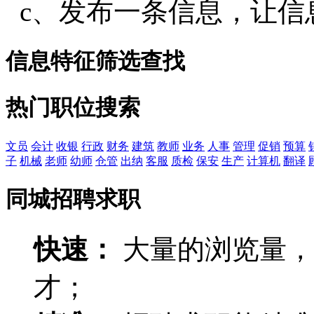
c、发布一条信息，让信
信息特征筛选查找
热门职位搜索
文员
会计
收银
行政
财务
建筑
教师
业务
人事
管理
促销
预算
子
机械
老师
幼师
仓管
出纳
客服
质检
保安
生产
计算机
翻译
同城招聘求职
快速：
大量的浏览量，
才；